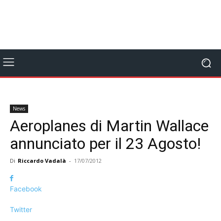
News
Aeroplanes di Martin Wallace
annunciato per il 23 Agosto!
Di
Riccardo Vadalà
-
17/07/2012
Facebook
Twitter