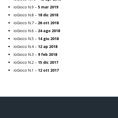
ioGioco N.9 –
5 mar 2019
ioGioco N.8 –
18 dic 2018
ioGioco N.7 –
26 ott 2018
ioGioco N.6 –
24 ago 2018
ioGioco N.5 –
14 giu 2018
ioGioco N.4 –
12 ap 2018
ioGioco N.3 –
9 feb 2018
ioGioco N.2 –
15 dic 2017
ioGioco N.1 –
12 ott 2017