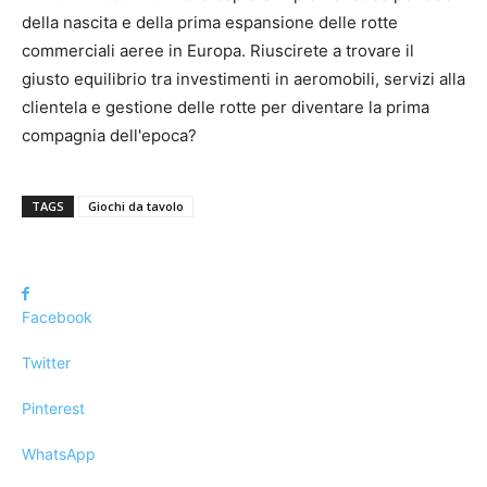
della nascita e della prima espansione delle rotte
commerciali aeree in Europa. Riuscirete a trovare il
giusto equilibrio tra investimenti in aeromobili, servizi alla
clientela e gestione delle rotte per diventare la prima
compagnia dell'epoca?
TAGS
Giochi da tavolo
Facebook
Twitter
Pinterest
WhatsApp