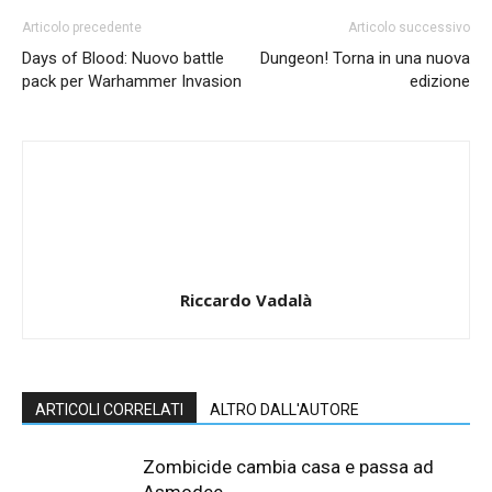
Articolo precedente
Articolo successivo
Days of Blood: Nuovo battle
Dungeon! Torna in una nuova
pack per Warhammer Invasion
edizione
Riccardo Vadalà
ARTICOLI CORRELATI
ALTRO DALL'AUTORE
Zombicide cambia casa e passa ad
Asmodee