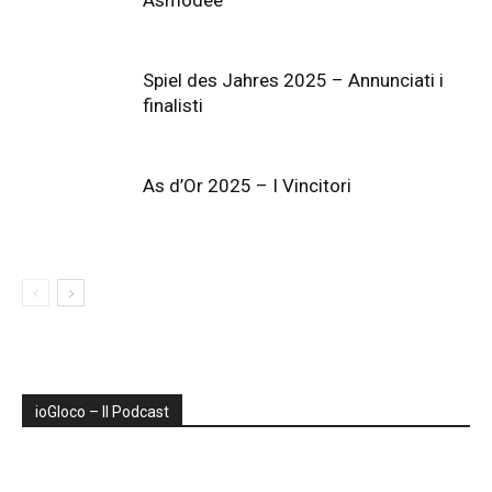
Spiel des Jahres 2025 – Annunciati i
finalisti
As d’Or 2025 – I Vincitori
ioGIoco – Il Podcast
Audio
Player