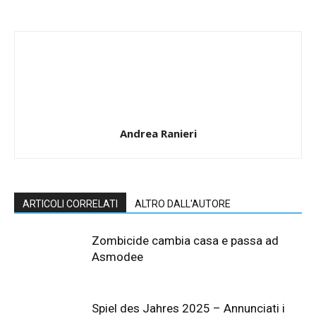
Andrea Ranieri
ARTICOLI CORRELATI
ALTRO DALL'AUTORE
Zombicide cambia casa e passa ad
Asmodee
Spiel des Jahres 2025 – Annunciati i