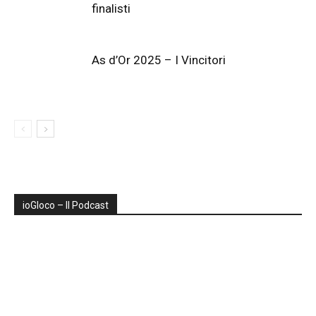
finalisti
As d’Or 2025 – I Vincitori
ioGIoco – Il Podcast
Audio
Player