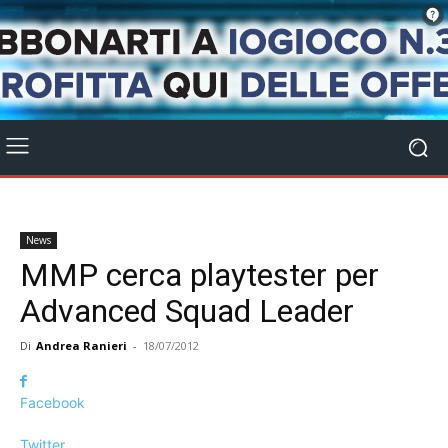
News
MMP cerca playtester per
Advanced Squad Leader
Di
Andrea Ranieri
-
18/07/2012
Facebook
Twitter