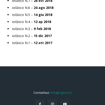
ioGioco N.7 –
26 ott 2018
ioGioco N.6 –
24 ago 2018
ioGioco N.5 –
14 giu 2018
ioGioco N.4 –
12 ap 2018
ioGioco N.3 –
9 feb 2018
ioGioco N.2 –
15 dic 2017
ioGioco N.1 –
12 ott 2017
Contattaci:
info@iogioco.it