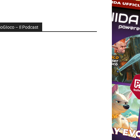
ioGIoco – Il Podcast
udio
layer