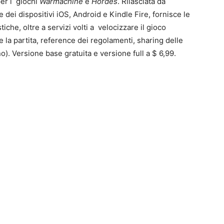
 per i giochi
Warmachine
e
Hordes
. Rilasciata da
e dei dispositivi iOS, Android e Kindle Fire, fornisce le
stiche, oltre a servizi volti a velocizzare il gioco
e la partita, reference dei regolamenti, sharing delle
no). Versione base gratuita e versione full a $ 6,99.
0
4