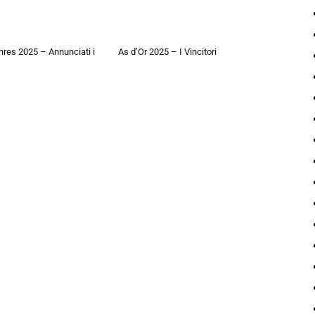
hres 2025 – Annunciati i
As d’Or 2025 – I Vincitori