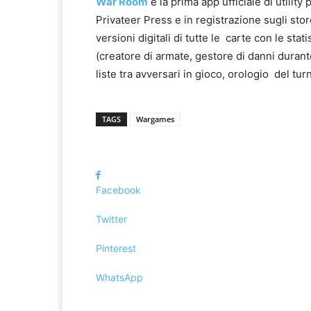
War Room
è la prima app ufficlale di utility
Privateer Press e in registrazione sugli stor
versioni digitali di tutte le carte con le stati
(creatore di armate, gestore di danni durant
liste tra avversari in gioco, orologio del tur
TAGS
Wargames
Facebook
Twitter
Pinterest
WhatsApp