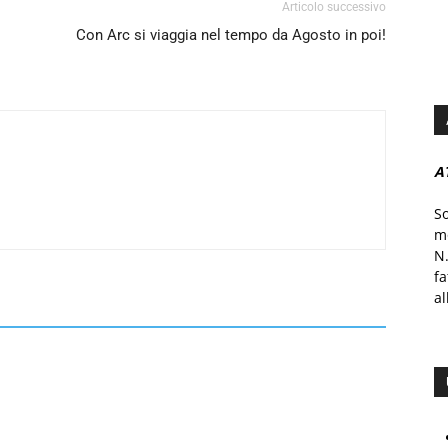
Articolo successivo
Con Arc si viaggia nel tempo da Agosto in poi!
A
S
mo
N.
f
al