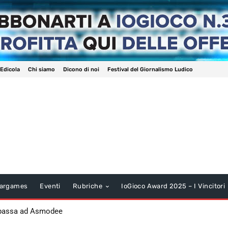
 Edicola
Chi siamo
Dicono di noi
Festival del Giornalismo Ludico
argames
Eventi
Rubriche
IoGioco Award 2025 – I Vincitori
 passa ad Asmodee