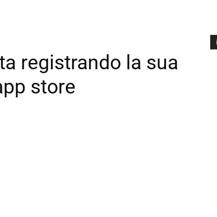
ta registrando la sua
A
P
app store