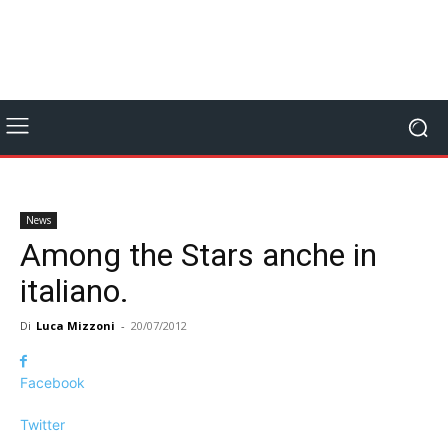
News
Among the Stars anche in
italiano.
Di
Luca Mizzoni
-
20/07/2012
Facebook
Twitter