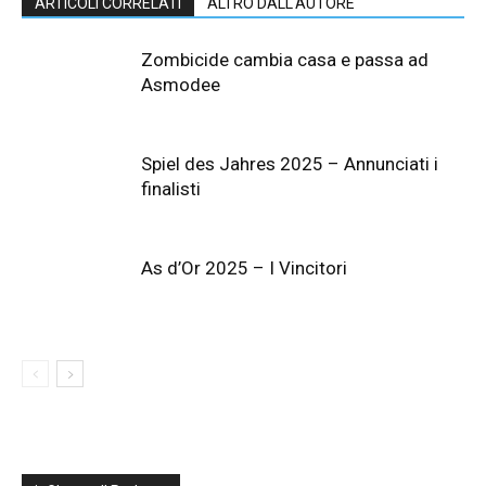
ARTICOLI CORRELATI
ALTRO DALL'AUTORE
Zombicide cambia casa e passa ad
Asmodee
Spiel des Jahres 2025 – Annunciati i
finalisti
As d’Or 2025 – I Vincitori