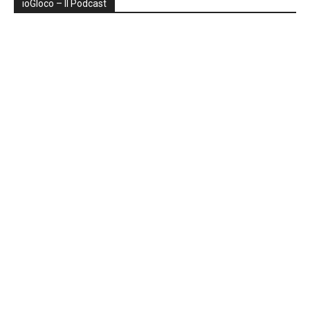
ioGIoco – Il Podcast
Audio
Player