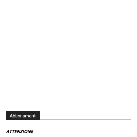
Previous
Show
Next
Episode
Episodes
Episo
Show
List
Podcast
Information
Abbonamenti
ATTENZIONE