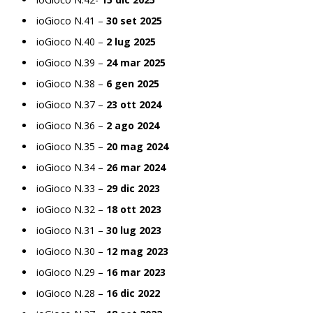
ioGioco N.41 –
30 set 2025
ioGioco N.40 –
2 lug 2025
ioGioco N.39 –
24 mar 2025
ioGioco N.38 –
6 gen 2025
ioGioco N.37 –
23 ott 2024
ioGioco N.36 –
2 ago 2024
ioGioco N.35 –
20 mag 2024
ioGioco N.34 –
26 mar 2024
ioGioco N.33 –
29 dic 2023
ioGioco N.32 –
18 ott 2023
ioGioco N.31 –
30 lug 2023
ioGioco N.30 –
12 mag 2023
ioGioco N.29 –
16 mar 2023
ioGioco N.28 –
16 dic 2022