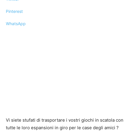
Pinterest
WhatsApp
Vi siete stufati di trasportare i vostri giochi in scatola con
tutte le loro espansioni in giro per le case degli amici ?