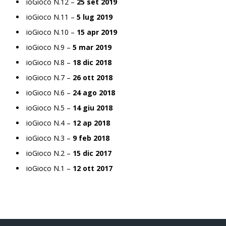
ioGioco N.12 –
25 set 2019
ioGioco N.11 –
5 lug 2019
ioGioco N.10 –
15 apr 2019
ioGioco N.9 –
5 mar 2019
ioGioco N.8 –
18 dic 2018
ioGioco N.7 –
26 ott 2018
ioGioco N.6 –
24 ago 2018
ioGioco N.5 –
14 giu 2018
ioGioco N.4 –
12 ap 2018
ioGioco N.3 –
9 feb 2018
ioGioco N.2 –
15 dic 2017
ioGioco N.1 –
12 ott 2017