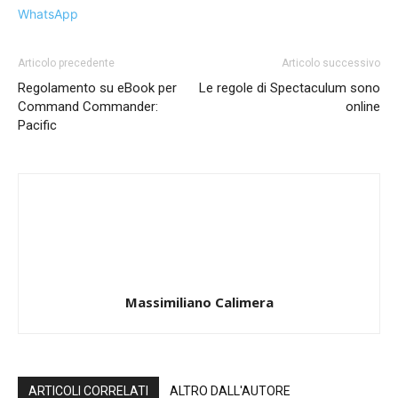
WhatsApp
Articolo precedente
Articolo successivo
Regolamento su eBook per
Le regole di Spectaculum sono
Command Commander:
online
Pacific
Massimiliano Calimera
ARTICOLI CORRELATI
ALTRO DALL'AUTORE