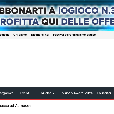
Edicola
Chi siamo
Dicono di noi
Festival del Giornalismo Ludico
argames
Eventi
Rubriche
IoGioco Award 2025 – I Vincitori
 passa ad Asmodee