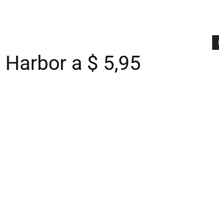
l Harbor a $ 5,95
A
P