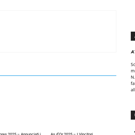
A
S
mo
N.
f
al
hres 2025 – Annunciati i
As d’Or 2025 – I Vincitori