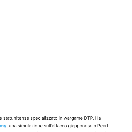
I
a
g
I
a
u
1
P
G
S
J
S
P
t
B
F
t
p
n
re statunitense specializzato in wargame DTP. Ha
S
e
e
T
amy
, una simulazione sull’attacco giapponese a Pearl
E