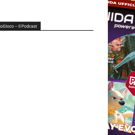
ioGIoco – Il Podcast
udio
layer