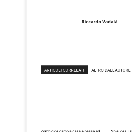
Riccardo Vadalà
ARTICOLI CORRELATI
ALTRO DALL'AUTORE
Zombicide cambia casa e passa ad
Spiel des Ja