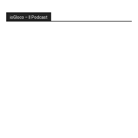
ioGIoco – Il Podcast
Audio
Player