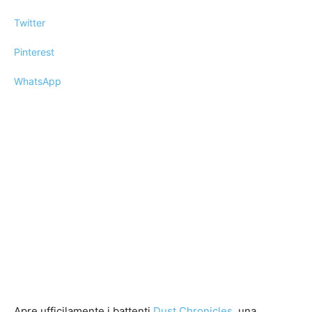
Twitter
Pinterest
WhatsApp
Apre ufficilamente i battenti
Dust Chronicles
, una