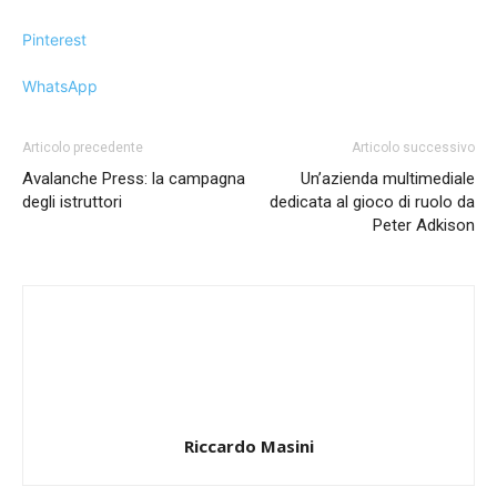
Pinterest
WhatsApp
Articolo precedente
Articolo successivo
Avalanche Press: la campagna
Un’azienda multimediale
degli istruttori
dedicata al gioco di ruolo da
Peter Adkison
Riccardo Masini