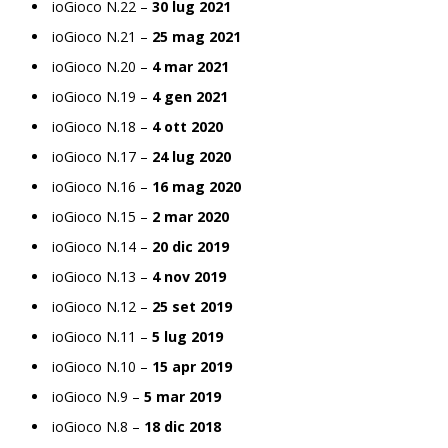
ioGioco N.22 –
30 lug 2021
ioGioco N.21 –
25 mag 2021
ioGioco N.20 –
4 mar 2021
ioGioco N.19 –
4 gen 2021
ioGioco N.18 –
4 ott 2020
ioGioco N.17 –
24 lug 2020
ioGioco N.16 –
16 mag 2020
ioGioco N.15 –
2 mar 2020
ioGioco N.14 –
20 dic 2019
ioGioco N.13 –
4 nov 2019
ioGioco N.12 –
25 set 2019
ioGioco N.11 –
5 lug 2019
ioGioco N.10 –
15 apr 2019
ioGioco N.9 –
5 mar 2019
ioGioco N.8 –
18 dic 2018