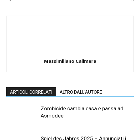
Massimiliano Calimera
ARTICOLI CORRELATI
ALTRO DALL'AUTORE
Zombicide cambia casa e passa ad
Asmodee
Spiel des Jahres 2025 – Annunciati i