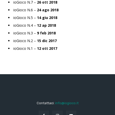
ioGioco N.7 –
26 ott 2018
ioGioco N.6 –
24 ago 2018
ioGioco N.5 –
14 giu 2018
ioGioco N.4 –
12 ap 2018
ioGioco N.3 –
9 feb 2018
ioGioco N.2 –
15 dic 2017
ioGioco N.1 –
12 ott 2017
Contattaci:
info@iogioco.it