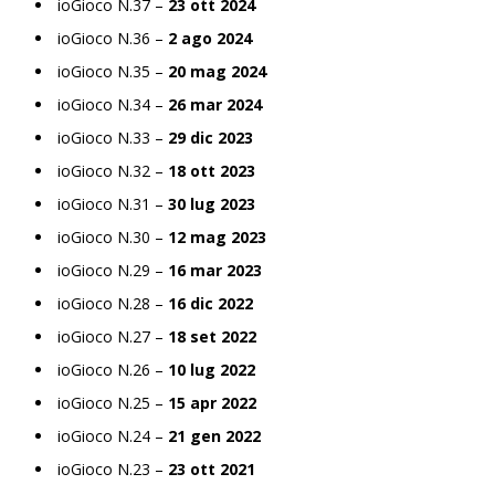
ioGioco N.37 –
23 ott 2024
ioGioco N.36 –
2 ago 2024
ioGioco N.35 –
20 mag 2024
ioGioco N.34 –
26 mar 2024
ioGioco N.33 –
29 dic 2023
ioGioco N.32 –
18 ott 2023
ioGioco N.31 –
30 lug 2023
ioGioco N.30 –
12 mag 2023
ioGioco N.29 –
16 mar 2023
ioGioco N.28 –
16 dic 2022
ioGioco N.27 –
18 set 2022
ioGioco N.26 –
10 lug 2022
ioGioco N.25 –
15 apr 2022
ioGioco N.24 –
21 gen 2022
ioGioco N.23 –
23 ott 2021