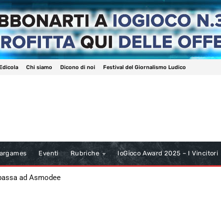
Edicola
Chi siamo
Dicono di noi
Festival del Giornalismo Ludico
argames
Eventi
Rubriche
IoGioco Award 2025 – I Vincitori
 passa ad Asmodee