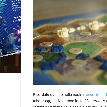
Ricordate quando nella nostra
recensione di
tabella aggiuntiva denominata "
Generatore 
l'edizione italiana del gioco e siete privi 