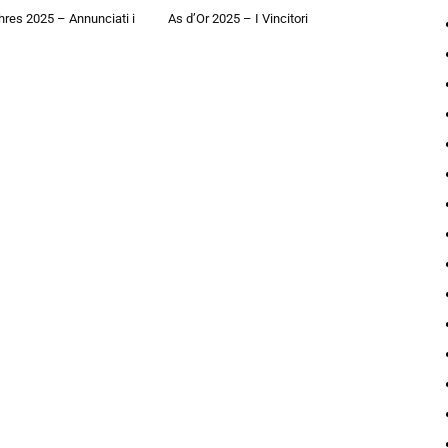
hres 2025 – Annunciati i
As d’Or 2025 – I Vincitori