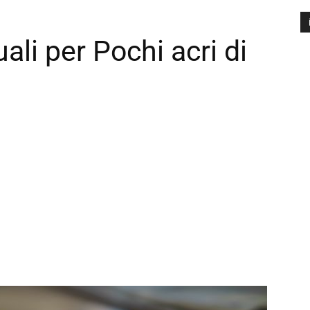
ali per Pochi acri di
A
P