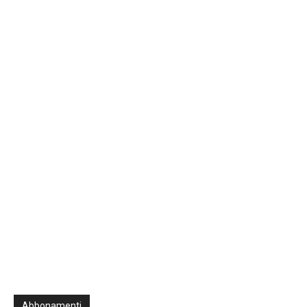
00:00
47:31
Previous
Show
Next
Episode
Episodes
Episo
Show
List
Podcast
Information
Abbonamenti