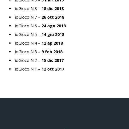
ioGioco N.8 –
18 dic 2018
ioGioco N.7 –
26 ott 2018
ioGioco N.6 –
24 ago 2018
ioGioco N.5 –
14 giu 2018
ioGioco N.4 –
12 ap 2018
ioGioco N.3 –
9 feb 2018
ioGioco N.2 –
15 dic 2017
ioGioco N.1 –
12 ott 2017