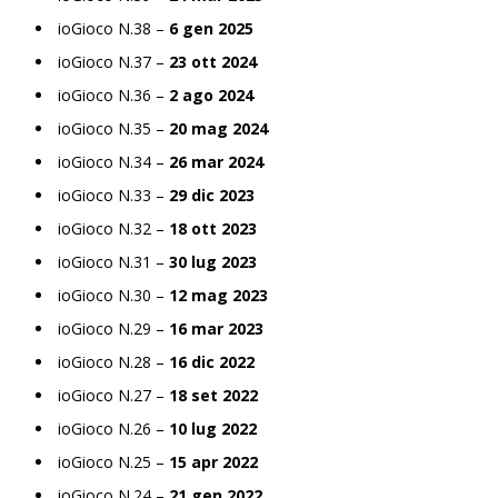
ioGioco N.38 –
6 gen 2025
ioGioco N.37 –
23 ott 2024
ioGioco N.36 –
2 ago 2024
ioGioco N.35 –
20 mag 2024
ioGioco N.34 –
26 mar 2024
ioGioco N.33 –
29 dic 2023
ioGioco N.32 –
18 ott 2023
ioGioco N.31 –
30 lug 2023
ioGioco N.30 –
12 mag 2023
ioGioco N.29 –
16 mar 2023
ioGioco N.28 –
16 dic 2022
ioGioco N.27 –
18 set 2022
ioGioco N.26 –
10 lug 2022
ioGioco N.25 –
15 apr 2022
ioGioco N.24 –
21 gen 2022