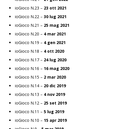
ioGioco N.23 –
23 ott 2021
ioGioco N.22 –
30 lug 2021
ioGioco N.21 –
25 mag 2021
ioGioco N.20 –
4 mar 2021
ioGioco N.19 –
4 gen 2021
ioGioco N.18 –
4 ott 2020
ioGioco N.17 –
24 lug 2020
ioGioco N.16 –
16 mag 2020
ioGioco N.15 –
2 mar 2020
ioGioco N.14 –
20 dic 2019
ioGioco N.13 –
4 nov 2019
ioGioco N.12 –
25 set 2019
ioGioco N.11 –
5 lug 2019
ioGioco N.10 –
15 apr 2019
ioGioco N.9 –
5 mar 2019