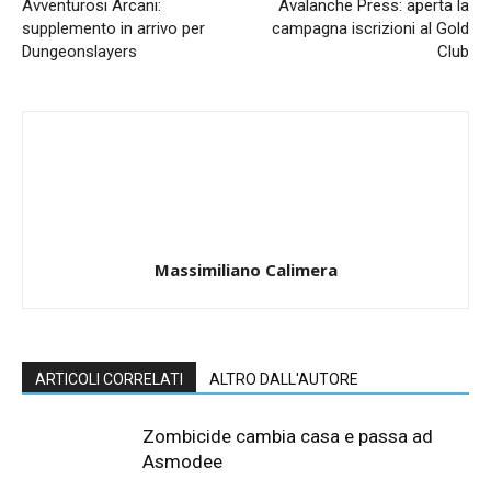
Avventurosi Arcani:
Avalanche Press: aperta la
supplemento in arrivo per
campagna iscrizioni al Gold
Dungeonslayers
Club
Massimiliano Calimera
ARTICOLI CORRELATI
ALTRO DALL'AUTORE
Zombicide cambia casa e passa ad
Asmodee