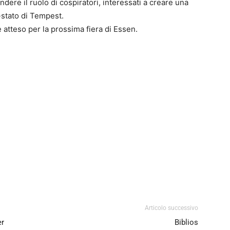
ndere il ruolo di cospiratori, interessati a creare una
à-stato di Tempest.
è atteso per la prossima fiera di Essen.
0
4
Articolo successivo
er
Biblios