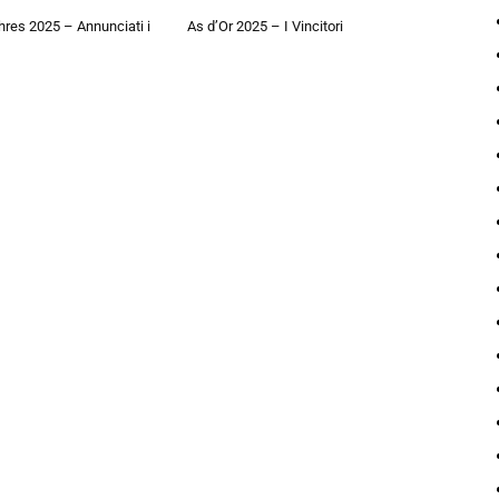
hres 2025 – Annunciati i
As d’Or 2025 – I Vincitori