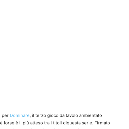
I
a
g
I
a
u
1
P
G
S
J
S
P
t
B
F
t
p
n
e
per
Dominare
, il terzo gioco da tavolo ambientato
S
e
e
T
 forse è il più atteso tra i titoli diquesta serie. Firmato
E