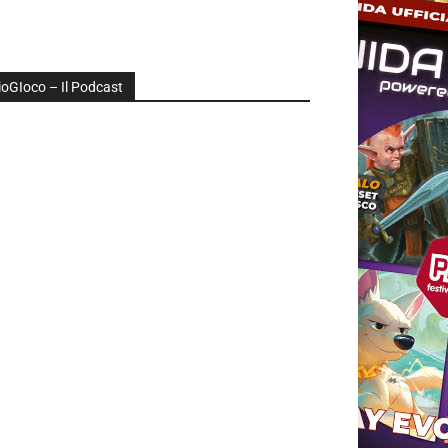
ioGIoco – Il Podcast
udio
layer