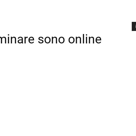
minare sono online
A
P