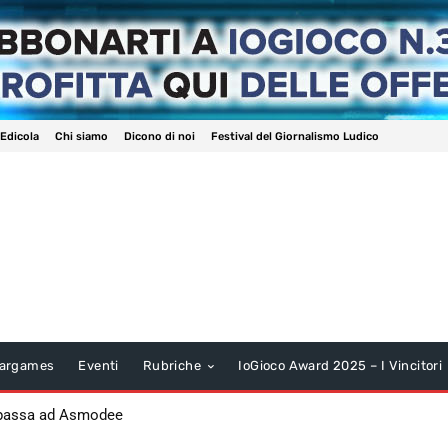
 Edicola
Chi siamo
Dicono di noi
Festival del Giornalismo Ludico
argames
Eventi
Rubriche
IoGioco Award 2025 – I Vincitori
 passa ad Asmodee