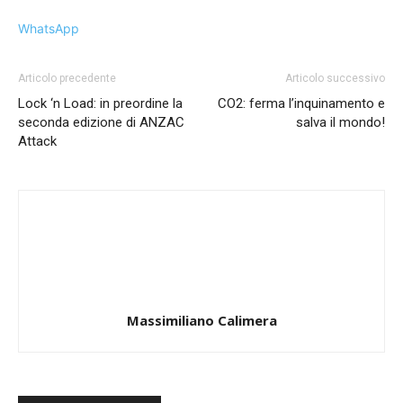
WhatsApp
Articolo precedente
Articolo successivo
Lock ‘n Load: in preordine la
CO2: ferma l’inquinamento e
seconda edizione di ANZAC
salva il mondo!
Attack
Massimiliano Calimera