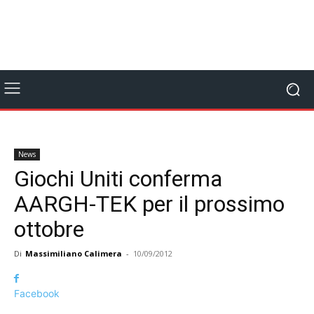
News
Giochi Uniti conferma
AARGH-TEK per il prossimo
ottobre
Di
Massimiliano Calimera
-
10/09/2012
Facebook