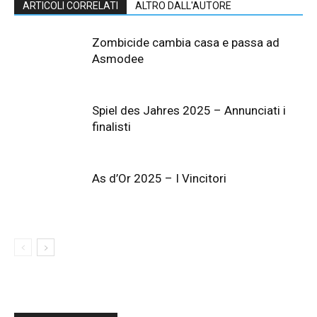
ARTICOLI CORRELATI
ALTRO DALL'AUTORE
Zombicide cambia casa e passa ad
Asmodee
Spiel des Jahres 2025 – Annunciati i
finalisti
As d’Or 2025 – I Vincitori