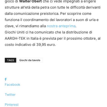
gioco di
Walter Obert
che ci vede impegnati a erigere
strutture all'età della petra con tutte le difficoltà derivanti
dalla comunicazione preistorica. Per scoprire come
funziona il coordinamento dei lavoratori a suon di urla e
clave, vi rimandiamo alla
nostra anteprima
.
Giochi Uniti ci ha comunicato che la distribuzione di
AARGH-TEK in Italia è prevista per il prossimo ottobre, al
costo indicativo di 39,95 euro.
TAGS
Giochi da tavolo
Facebook
Twitter
Pinterest