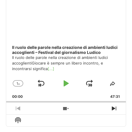
Il ruolo delle parole nella creazione di ambienti ludici
accoglienti – Festival del giornalismo Ludico
Il ruolo delle parole nella creazione di ambienti ludici
accoglientiGiocare è sempre un libero incontro, e
incontrarsi significa
[...]
1
x
Skip
Play
Jump
Change
Share
Playback
This
Backward
Pause
Forward
00:00
Rate
47:31
Episod
Previous
Show
Next
Episode
Episodes
Episo
Show
List
Podcast
Information