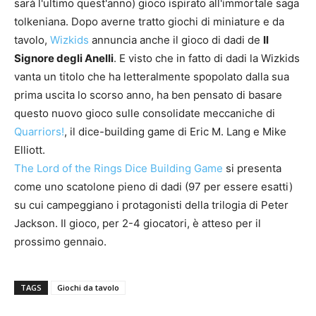
sarà l'ultimo quest'anno) gioco ispirato all'immortale saga
tolkeniana. Dopo averne tratto giochi di miniature e da
tavolo,
Wizkids
annuncia anche il gioco di dadi de
Il
Signore degli Anelli
. E visto che in fatto di dadi la Wizkids
vanta un titolo che ha letteralmente spopolato dalla sua
prima uscita lo scorso anno, ha ben pensato di basare
questo nuovo gioco sulle consolidate meccaniche di
Quarriors!
, il dice-building game di Eric M. Lang e Mike
Elliott.
The Lord of the Rings Dice Building Game
si presenta
come uno scatolone pieno di dadi (97 per essere esatti)
su cui campeggiano i protagonisti della trilogia di Peter
Jackson. Il gioco, per 2-4 giocatori, è atteso per il
prossimo gennaio.
TAGS
Giochi da tavolo