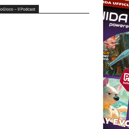
ioGIoco – Il Podcast
udio
layer