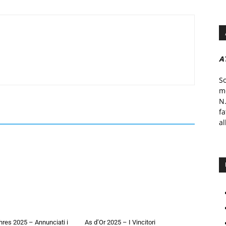
A
S
mo
N.
f
al
hres 2025 – Annunciati i
As d’Or 2025 – I Vincitori