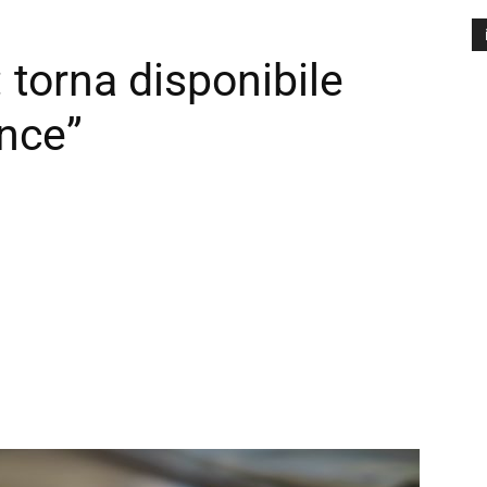
 torna disponibile
A
P
ance”