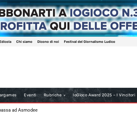
Edicola
Chi siamo
Dicono di noi
Festival del Giornalismo Ludico
argames
Eventi
Rubriche
IoGioco Award 2025 – I Vincitori
 passa ad Asmodee