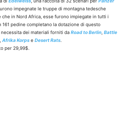
a di
Edelweiss
, una raccolta di 32 scenari per
Panzer
 furono impegnate le truppe di montagna tedesche
he in Nord Africa, esse furono impiegate in tutti i
en 161 pedine completano la dotazione di questo
necessita dei materiali forniti da
Road to Berlin
,
Battle
,
Afrika Korps
e
Desert Rats
.
0
to per 29,99$.
4