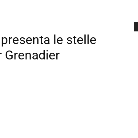
presenta le stelle
A
P
r Grenadier