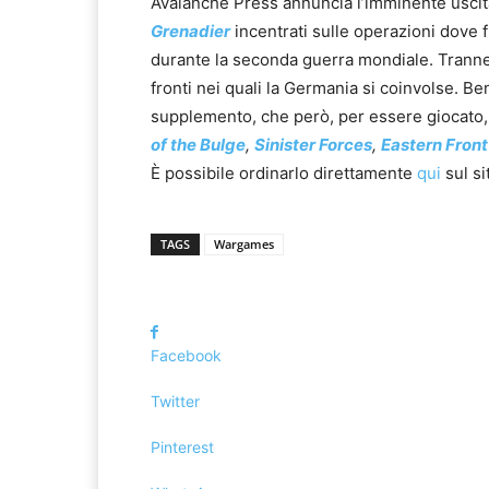
Avalanche Press annuncia l’imminente uscit
Grenadier
incentrati sulle operazioni dove
durante la seconda guerra mondiale. Tranne c
fronti nei quali la Germania si coinvolse. B
supplemento, che però, per essere giocato, 
of the Bulge
,
Sinister Forces
,
Eastern Front
È possibile ordinarlo direttamente
qui
sul si
TAGS
Wargames
Facebook
Twitter
Pinterest