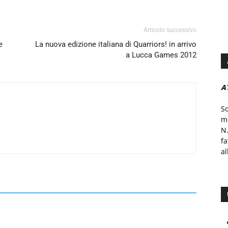
Articolo successivo
e
La nuova edizione italiana di Quarriors! in arrivo
a Lucca Games 2012
A
S
mo
N.
f
al