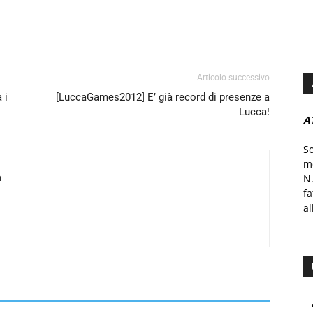
Articolo successivo
 i
[LuccaGames2012] E’ già record di presenze a
Lucca!
A
S
mo
a
N.
f
al