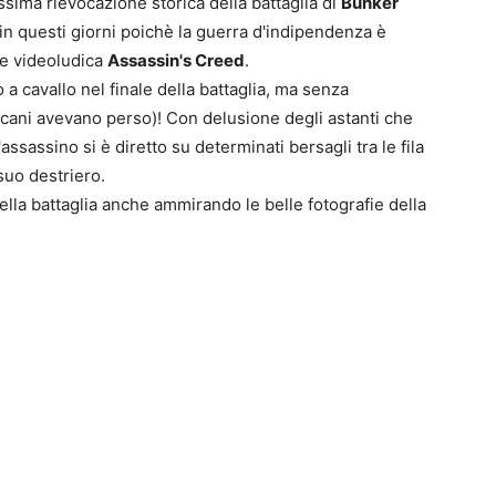
sissima rievocazione storica della battaglia di
Bunker
 in questi giorni poichè la guerra d'indipendenza è
ie videoludica
Assassin's Creed
.
a cavallo nel finale della battaglia, ma senza
icani avevano perso)! Con delusione degli astanti che
assassino si è diretto su determinati bersagli tra le fila
0
suo destriero.
4
lla battaglia anche ammirando le belle fotografie della