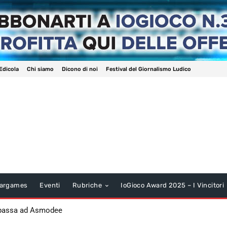
Edicola
Chi siamo
Dicono di noi
Festival del Giornalismo Ludico
argames
Eventi
Rubriche
IoGioco Award 2025 – I Vincitori
 passa ad Asmodee