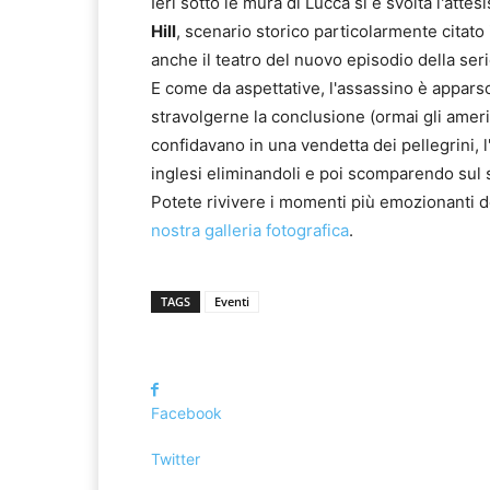
Ieri sotto le mura di Lucca si è svolta l'atte
Hill
, scenario storico particolarmente citato
anche il teatro del nuovo episodio della ser
E come da aspettative, l'assassino è apparso 
stravolgerne la conclusione (ormai gli amer
confidavano in una vendetta dei pellegrini, l'
inglesi eliminandoli e poi scomparendo sul 
Potete rivivere i momenti più emozionanti de
nostra galleria fotografica
.
TAGS
Eventi
Facebook
Twitter