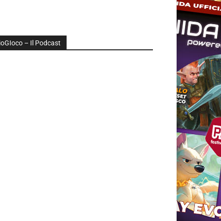
ioGIoco – Il Podcast
udio
layer