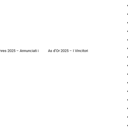
hres 2025 – Annunciati i
As d’Or 2025 – I Vincitori