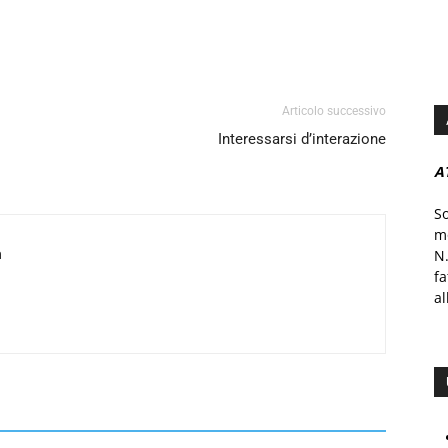
Articolo successivo
Interessarsi d’interazione
A
S
mo
a
N.
f
al