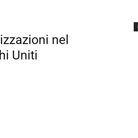
izzazioni nel
A
P
i Uniti