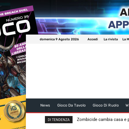
domenica 9 Agosto 2026
Accedi
La rivista
La M
News
Gioco Da Tavolo
Gioco Di Ruolo
W
Zombicide cambia casa e
DI TENDENZA