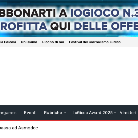
ia Edicola
Chi siamo
Dicono di noi
Festival del Giornalismo Ludico
argames
Eventi
Rubriche
IoGioco Award 2025 – I Vincitori
 passa ad Asmodee