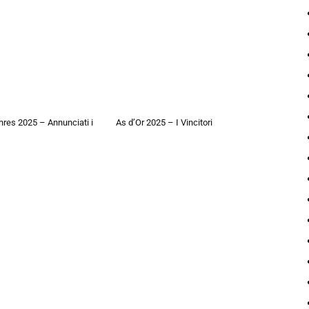
hres 2025 – Annunciati i
As d’Or 2025 – I Vincitori