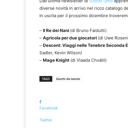
Dall'ultima newsletter di
Giochi Uniti
appren
diverse novità in arrivo nel ricco catalogo de
In uscita per il prossimo dicembre troveremo
–
Il Re dei Nani
(di Bruno Faidutti)
–
Agricola per due giocatori
(di Uwe Rosen
–
Descent: Viaggi nelle Tenebre Seconda 
Sadler, Kevin Wilson)
–
Mage Knight
(di Vlaada Chvátil)
TAGS
Giochi da tavolo
Facebook
Twitter