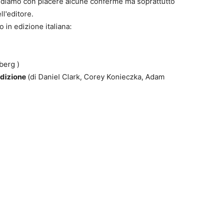
diamo con piacere alcune conferme ma soprattutto
ll'editore.
 in edizione italiana:
berg )
0
Edizione
(di Daniel Clark, Corey Konieczka, Adam
4