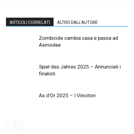
ARTICOLI CORRELATI
ALTRO DALL'AUTORE
Zombicide cambia casa e passa ad
Asmodee
Spiel des Jahres 2025 – Annunciati i
finalisti
As d’Or 2025 – I Vincitori