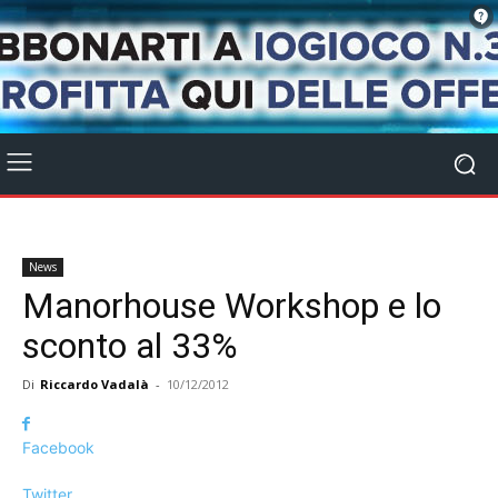
News
Manorhouse Workshop e lo
sconto al 33%
Di
Riccardo Vadalà
-
10/12/2012
Facebook
Twitter