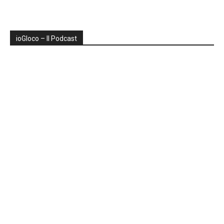
ioGIoco – Il Podcast
Audio
Player