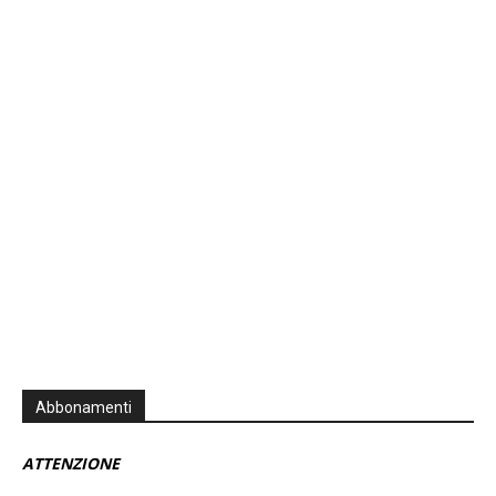
Previous
Show
Next
Episode
Episodes
Episo
Show
List
Podcast
Information
Abbonamenti
ATTENZIONE