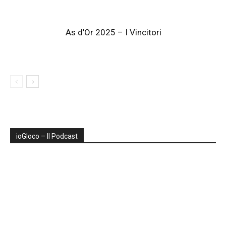
As d’Or 2025 – I Vincitori
ioGIoco – Il Podcast
Audio
Player