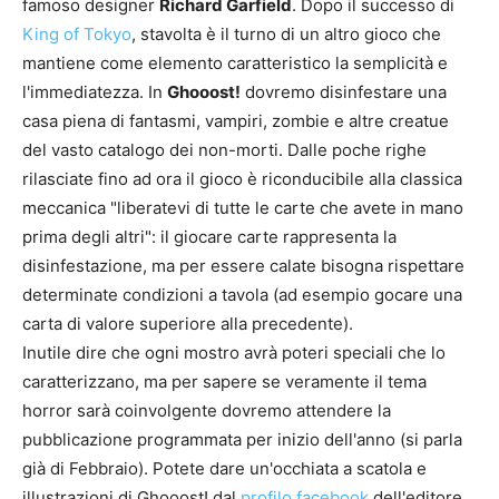
famoso designer
Richard Garfield
. Dopo il successo di
King of Tokyo
, stavolta è il turno di un altro gioco che
mantiene come elemento caratteristico la semplicità e
l'immediatezza. In
Ghooost!
dovremo disinfestare una
casa piena di fantasmi, vampiri, zombie e altre creatue
del vasto catalogo dei non-morti. Dalle poche righe
rilasciate fino ad ora il gioco è riconducibile alla classica
meccanica "liberatevi di tutte le carte che avete in mano
prima degli altri": il giocare carte rappresenta la
disinfestazione, ma per essere calate bisogna rispettare
determinate condizioni a tavola (ad esempio gocare una
carta di valore superiore alla precedente).
Inutile dire che ogni mostro avrà poteri speciali che lo
caratterizzano, ma per sapere se veramente il tema
horror sarà coinvolgente dovremo attendere la
pubblicazione programmata per inizio dell'anno (si parla
già di Febbraio). Potete dare un'occhiata a scatola e
illustrazioni di Ghooost! dal
profilo facebook
dell'editore.