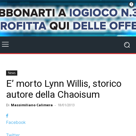
News
E’ morto Lynn Willis, storico
autore della Chaoisum
Di
Massimiliano Calimera
-
18/01/2013
Facebook
Twitter