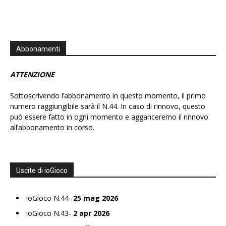
Abbonamenti
ATTENZIONE
Sottoscrivendo l’abbonamento in questo momento, il primo
numero raggiungibile sarà il N.44. In caso di rinnovo, questo
può essere fatto in ogni momento e agganceremo il rinnovo
all’abbonamento in corso.
Uscite di ioGioco
ioGioco N.44-
25 mag 2026
ioGioco N.43-
2 apr 2026