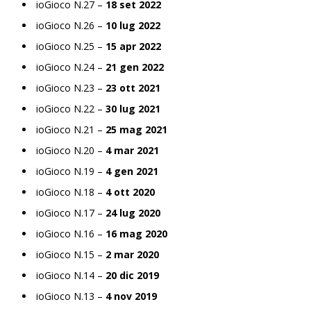
ioGioco N.27 –
18 set 2022
ioGioco N.26 –
10 lug 2022
ioGioco N.25 –
15 apr 2022
ioGioco N.24 –
21 gen 2022
ioGioco N.23 –
23 ott 2021
ioGioco N.22 –
30 lug 2021
ioGioco N.21 –
25 mag 2021
ioGioco N.20 –
4 mar 2021
ioGioco N.19 –
4 gen 2021
ioGioco N.18 –
4 ott 2020
ioGioco N.17 –
24 lug 2020
ioGioco N.16 –
16 mag 2020
ioGioco N.15 –
2 mar 2020
ioGioco N.14 –
20 dic 2019
ioGioco N.13 –
4 nov 2019