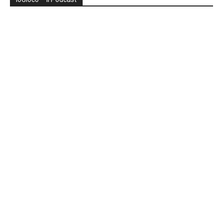
Audio
Player