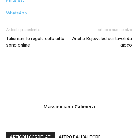
WhatsApp
Articolo precedente
Articolo successivo
Talisman: le regole della città
Anche Bejeweled sui tavoli da
sono online
gioco
Massimiliano Calimera
ARTICOLI CORRELATI
ALTRO DALL'AUTORE