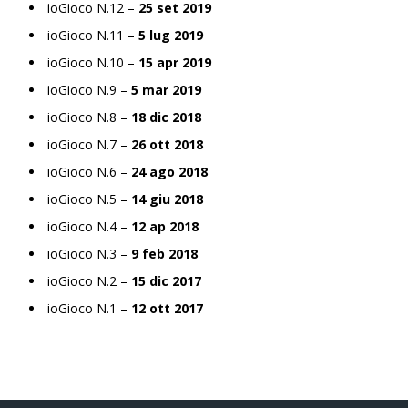
ioGioco N.12 –
25 set 2019
ioGioco N.11 –
5 lug 2019
ioGioco N.10 –
15 apr 2019
ioGioco N.9 –
5 mar 2019
ioGioco N.8 –
18 dic 2018
ioGioco N.7 –
26 ott 2018
ioGioco N.6 –
24 ago 2018
ioGioco N.5 –
14 giu 2018
ioGioco N.4 –
12 ap 2018
ioGioco N.3 –
9 feb 2018
ioGioco N.2 –
15 dic 2017
ioGioco N.1 –
12 ott 2017