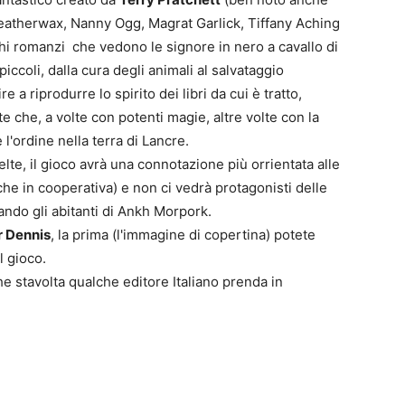
 Weatherwax, Nanny Ogg, Magrat Garlick, Tiffany Aching
chi romanzi che vedono le signore in nero a cavallo di
ccoli, dalla cura degli animali al salvataggio
0
e a riprodurre lo spirito dei libri da cui è tratto,
4
 che, a volte con potenti magie, altre volte con la
l'ordine nella terra di Lancre.
elte, il gioco avrà una connotazione più orrientata alle
he in cooperativa) e non ci vedrà protagonisti delle
ando gli abitanti di Ankh Morpork.
r Dennis
, la prima (l'immagine di copertina) potete
l gioco.
he stavolta qualche editore Italiano prenda in