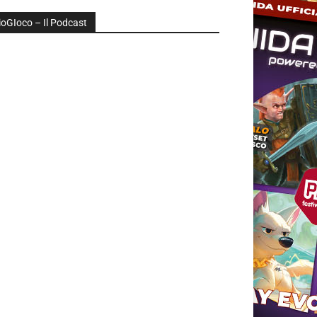
ioGIoco – Il Podcast
udio
layer