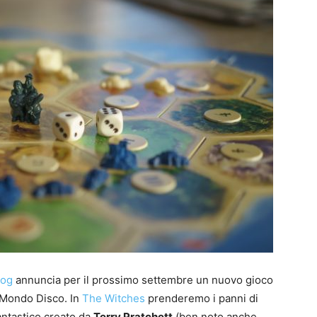
I
a
g
I
a
u
1
P
G
S
J
S
P
t
B
F
t
p
n
S
e
e
T
E
rog
annuncia per il prossimo settembre un nuovo gioco
 Mondo Disco. In
The Witches
prenderemo i panni di
antastico creato da
Terry Pratchett
(ben noto anche