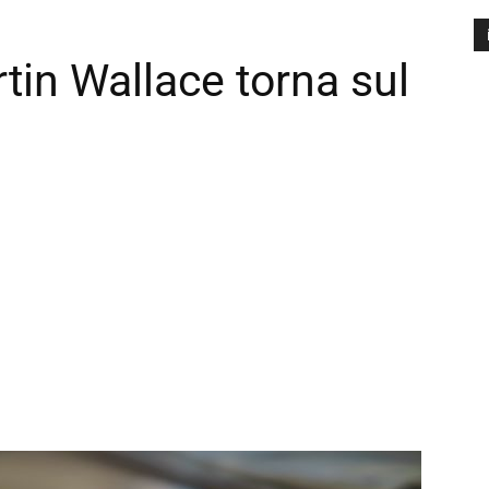
tin Wallace torna sul
A
P