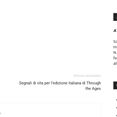
A
S
mo
N.
f
al
Articolo successivo
Segnali di vita per l’edizione italiana di Through
the Ages
a