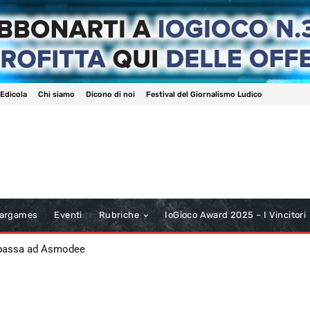
 Edicola
Chi siamo
Dicono di noi
Festival del Giornalismo Ludico
argames
Eventi
Rubriche
IoGioco Award 2025 – I Vincitori
 passa ad Asmodee