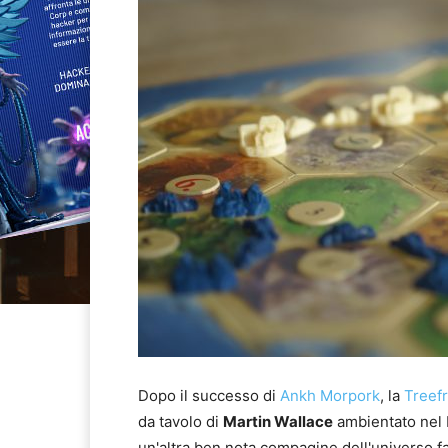
Dopo il successo di
Ankh Morpork
, la
Treef
da tavolo di
Martin Wallace
ambientato nel
un'altra ben nota compagine dell'universo f