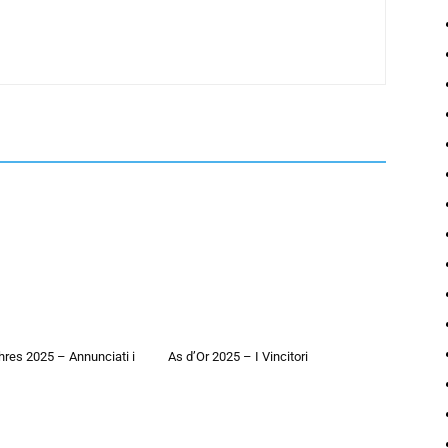
hres 2025 – Annunciati i
As d’Or 2025 – I Vincitori