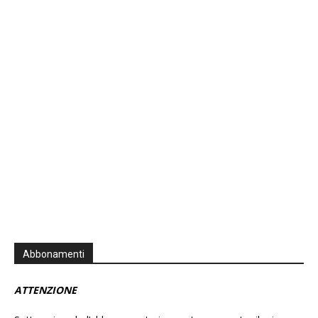
Previous
Show
Next
Episode
Episodes
Episo
Show
List
Podcast
Information
Abbonamenti
ATTENZIONE