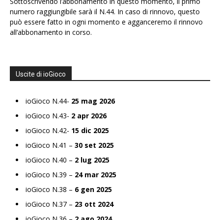
Sottoscrivendo l’abbonamento in questo momento, il primo
numero raggiungibile sarà il N.44. In caso di rinnovo, questo
può essere fatto in ogni momento e agganceremo il rinnovo
all’abbonamento in corso.
Uscite di ioGioco
ioGioco N.44-
25 mag 2026
ioGioco N.43-
2 apr 2026
ioGioco N.42-
15 dic 2025
ioGioco N.41 –
30 set 2025
ioGioco N.40 –
2 lug 2025
ioGioco N.39 –
24 mar 2025
ioGioco N.38 –
6 gen 2025
ioGioco N.37 –
23 ott 2024
ioGioco N.36 –
2 ago 2024