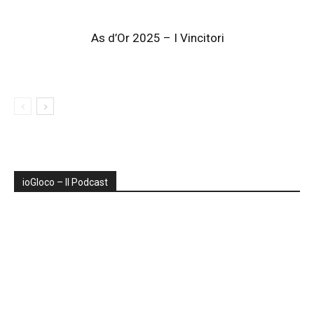
As d’Or 2025 – I Vincitori
ioGIoco – Il Podcast
Audio
Player