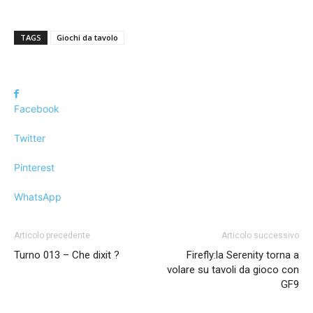
TAGS
Giochi da tavolo
Facebook
Twitter
Pinterest
WhatsApp
Articolo precedente
Articolo successivo
Turno 013 – Che dixit ?
Firefly:la Serenity torna a
volare su tavoli da gioco con
GF9