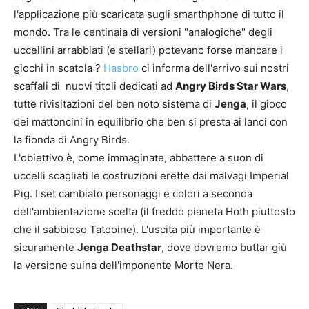
l'applicazione più scaricata sugli smarthphone di tutto il
mondo. Tra le centinaia di versioni "analogiche" degli
uccellini arrabbiati (e stellari) potevano forse mancare i
giochi in scatola ?
Hasbro
ci informa dell'arrivo sui nostri
scaffali di nuovi titoli dedicati ad
Angry Birds Star Wars
,
tutte rivisitazioni del ben noto sistema di
Jenga
, il gioco
dei mattoncini in equilibrio che ben si presta ai lanci con
la fionda di Angry Birds.
L'obiettivo è, come immaginate, abbattere a suon di
uccelli scagliati le costruzioni erette dai malvagi Imperial
Pig. I set cambiato personaggi e colori a seconda
dell'ambientazione scelta (il freddo pianeta Hoth piuttosto
che il sabbioso Tatooine). L'uscita più importante è
sicuramente
Jenga Deathstar
, dove dovremo buttar giù
la versione suina dell'imponente Morte Nera.