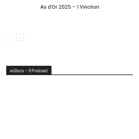
As d’Or 2025 – I Vincitori
ioGIoco – Il Podcast
Audio
Player