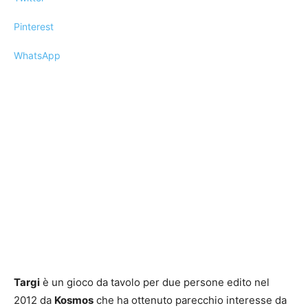
Pinterest
WhatsApp
Targi
è un gioco da tavolo per due persone edito nel
2012 da
Kosmos
che ha ottenuto parecchio interesse da