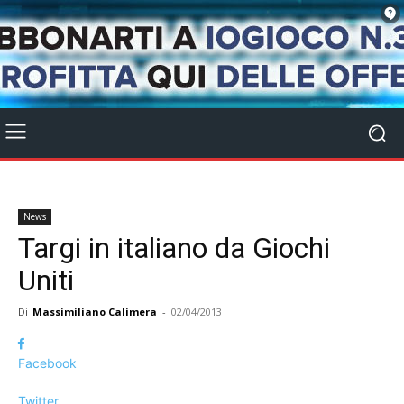
News
Targi in italiano da Giochi
Uniti
Di
Massimiliano Calimera
-
02/04/2013
Facebook
Twitter