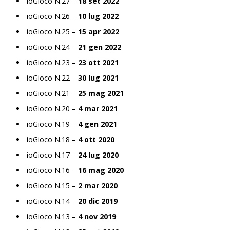
ioGioco N.27 –
18 set 2022
ioGioco N.26 –
10 lug 2022
ioGioco N.25 –
15 apr 2022
ioGioco N.24 –
21 gen 2022
ioGioco N.23 –
23 ott 2021
ioGioco N.22 –
30 lug 2021
ioGioco N.21 –
25 mag 2021
ioGioco N.20 –
4 mar 2021
ioGioco N.19 –
4 gen 2021
ioGioco N.18 –
4 ott 2020
ioGioco N.17 –
24 lug 2020
ioGioco N.16 –
16 mag 2020
ioGioco N.15 –
2 mar 2020
ioGioco N.14 –
20 dic 2019
ioGioco N.13 –
4 nov 2019