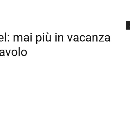
: mai più in vacanza
A
P
tavolo