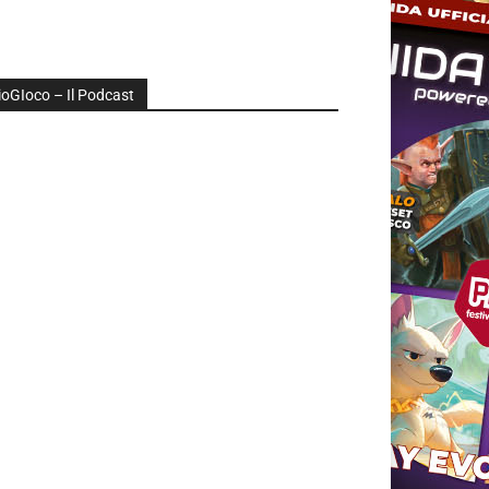
ioGIoco – Il Podcast
udio
layer