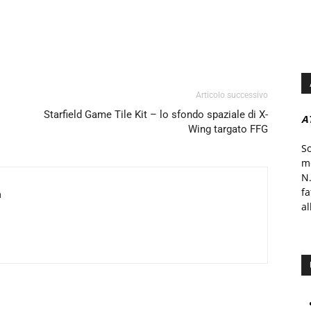
Articolo successivo
Starfield Game Tile Kit – lo sfondo spaziale di X-
A
Wing targato FFG
S
mo
N.
f
a
al