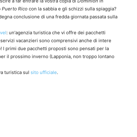
scire a far entrare la vostra copia di
Dominion
in
o
Puerto Rico
con la sabbia e gli schizzi sulla spiaggia?
degna conclusione di una fredda giornata passata sulla
vel
: un'agenzia turistica che vi offre dei pacchetti
 e servizi vacanzieri sono comprensivi anche di intere
0
 I primi due pacchetti proposti sono pensati per la
4
 per il prossimo inverno (Lapponia, non troppo lontano
va turistica sul
sito ufficiale
.