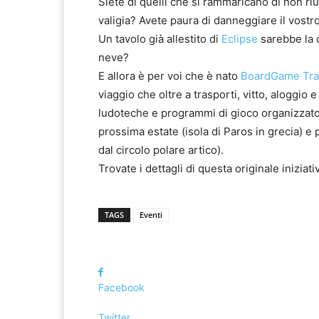
Siete di quelli che si rammaricano di non riu
valigia? Avete paura di danneggiare il vostr
Un tavolo già allestito di
Eclipse
sarebbe la 
neve?
E allora è per voi che è nato
BoardGame Tra
viaggio che oltre a trasporti, vitto, aloggio
ludoteche e programmi di gioco organizzato!
prossima estate (isola di Paros in grecia) e
dal circolo polare artico).
Trovate i dettagli di questa originale iniziati
TAGS
Eventi
Facebook
Twitter