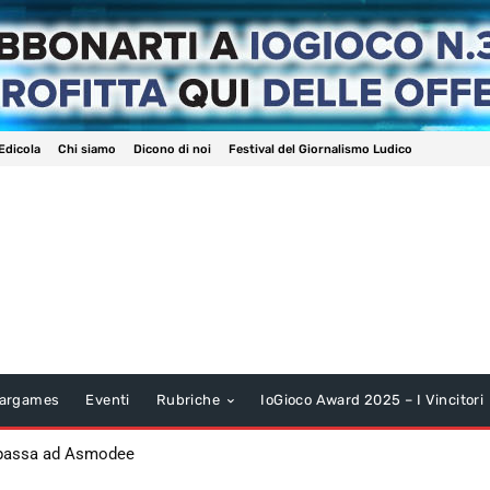
Edicola
Chi siamo
Dicono di noi
Festival del Giornalismo Ludico
argames
Eventi
Rubriche
IoGioco Award 2025 – I Vincitori
 passa ad Asmodee