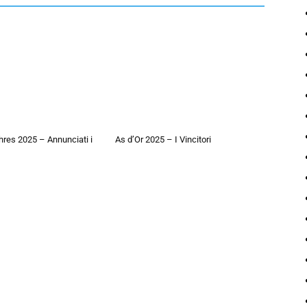
hres 2025 – Annunciati i
As d’Or 2025 – I Vincitori