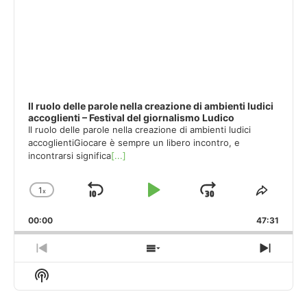
Il ruolo delle parole nella creazione di ambienti ludici
accoglienti – Festival del giornalismo Ludico
Il ruolo delle parole nella creazione di ambienti ludici
accoglientiGiocare è sempre un libero incontro, e
incontrarsi significa
[...]
1
x
Skip
Play
Jump
Change
Share
Playback
This
Backward
Pause
Forward
00:00
Rate
47:31
Episod
Previous
Show
Next
Episode
Episodes
Episo
Show
List
Podcast
Information