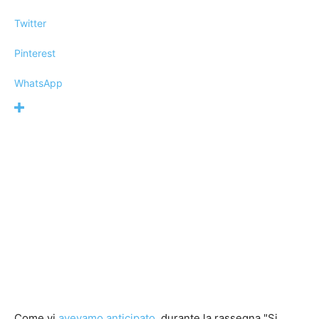
Twitter
Pinterest
WhatsApp
Come vi
avevamo anticipato
, durante la rassegna "Si