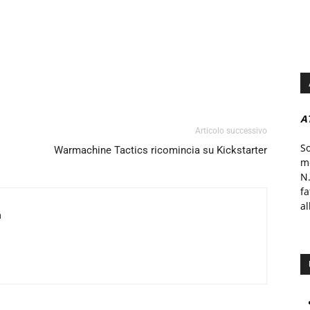
A
Articolo successivo
S
Warmachine Tactics ricomincia su Kickstarter
mo
N.
f
al
a