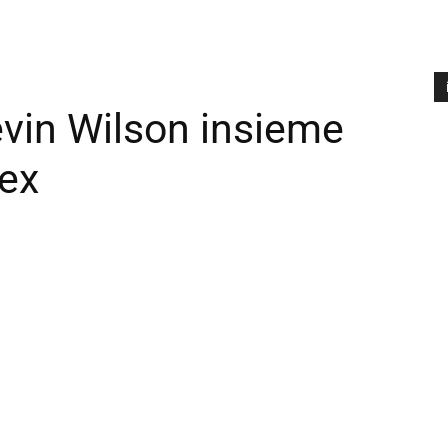
evin Wilson insieme
A
P
Hex