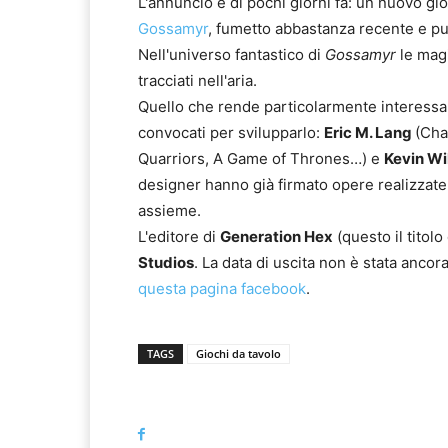
L'annuncio è di pochi giorni fa: un nuovo gi
Gossamyr
, fumetto abbastanza recente e pu
Nell'universo fantastico di
Gossamyr
le magi
tracciati nell'aria.
Quello che rende particolarmente interessant
convocati per svilupparlo:
Eric M. Lang
(Cha
Quarriors, A Game of Thrones…) e
Kevin Wi
designer hanno già firmato opere realizzate
assieme.
L'editore di
Generation Hex
(questo il titolo
Studios
. La data di uscita non è stata anco
questa pagina facebook
.
TAGS
Giochi da tavolo