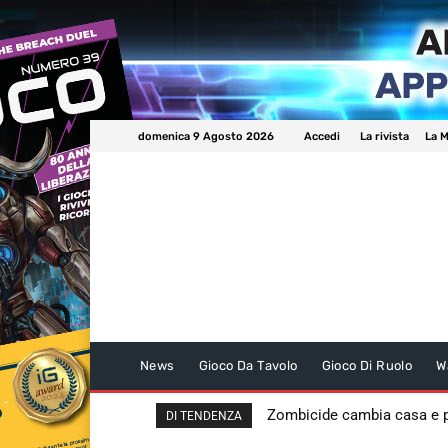
domenica 9 Agosto 2026
Accedi
La rivista
La M
News
Gioco Da Tavolo
Gioco Di Ruolo
W
Zombicide cambia casa e
DI TENDENZA