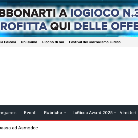
ia Edicola
Chi siamo
Dicono di noi
Festival del Giornalismo Ludico
argames
Eventi
Rubriche
IoGioco Award 2025 – I Vincitori
 passa ad Asmodee