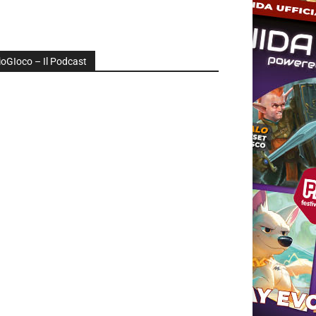
ioGIoco – Il Podcast
udio
layer