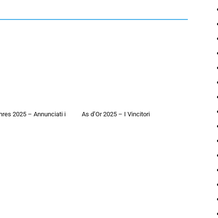
hres 2025 – Annunciati i
As d’Or 2025 – I Vincitori