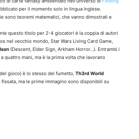
oco di carte fantasy ambientato nell'universo di
Finding
bblicato per il momento solo in lingua inglese.
e sono teoremi matematici, che vanno dimostrati e
e questo titolo per 2-4 giocatori è la coppia di autori
os nel vecchio mondo, Star Wars Living Card Game,
0
lson
(Descent, Elder Sign, Arkham Horror…). Entrambi i
4
 a quattro mani, ma è la prima volta che lavorano
 del gioco) è lo stesso del fumetto,
Th3rd World
ra fissata, ma le prime immagino sono disponibili su