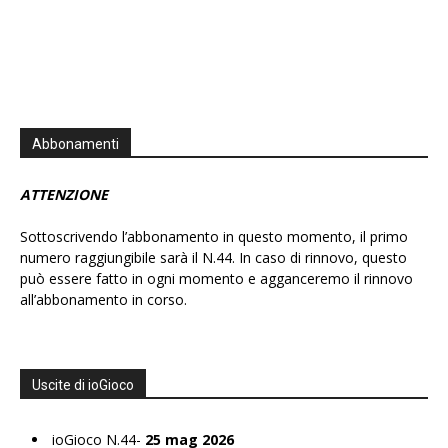
Abbonamenti
ATTENZIONE
Sottoscrivendo l’abbonamento in questo momento, il primo
numero raggiungibile sarà il N.44. In caso di rinnovo, questo
può essere fatto in ogni momento e agganceremo il rinnovo
all’abbonamento in corso.
Uscite di ioGioco
ioGioco N.44-
25 mag 2026