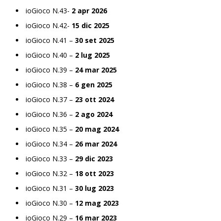
ioGioco N.43-
2 apr 2026
ioGioco N.42-
15 dic 2025
ioGioco N.41 –
30 set 2025
ioGioco N.40 –
2 lug 2025
ioGioco N.39 –
24 mar 2025
ioGioco N.38 –
6 gen 2025
ioGioco N.37 –
23 ott 2024
ioGioco N.36 –
2 ago 2024
ioGioco N.35 –
20 mag 2024
ioGioco N.34 –
26 mar 2024
ioGioco N.33 –
29 dic 2023
ioGioco N.32 –
18 ott 2023
ioGioco N.31 –
30 lug 2023
ioGioco N.30 –
12 mag 2023
ioGioco N.29 –
16 mar 2023