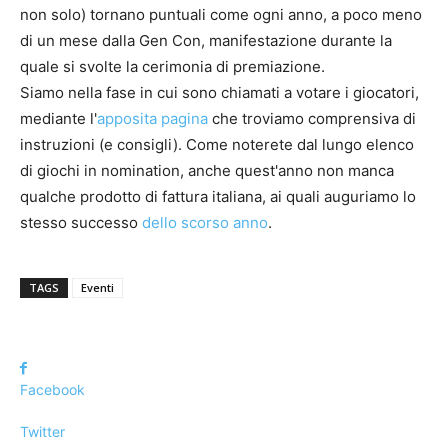
non solo) tornano puntuali come ogni anno, a poco meno
di un mese dalla Gen Con, manifestazione durante la
quale si svolte la cerimonia di premiazione.
Siamo nella fase in cui sono chiamati a votare i giocatori,
mediante l'
apposita pagina
che troviamo comprensiva di
instruzioni (e consigli). Come noterete dal lungo elenco
di giochi in nomination, anche quest'anno non manca
qualche prodotto di fattura italiana, ai quali auguriamo lo
stesso successo
dello scorso anno
.
TAGS
Eventi
Facebook
Twitter