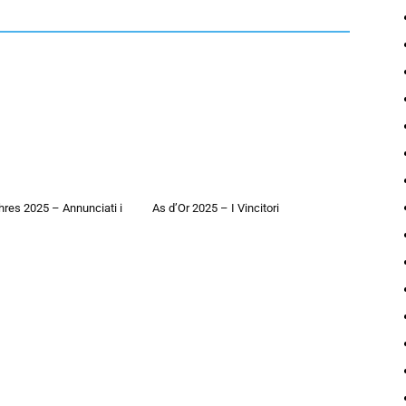
hres 2025 – Annunciati i
As d’Or 2025 – I Vincitori