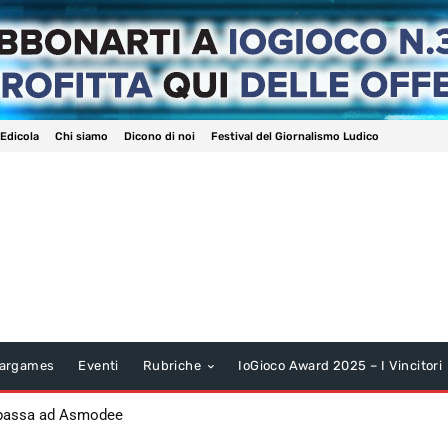
 Edicola
Chi siamo
Dicono di noi
Festival del Giornalismo Ludico
argames
Eventi
Rubriche
IoGioco Award 2025 – I Vincitori
 passa ad Asmodee