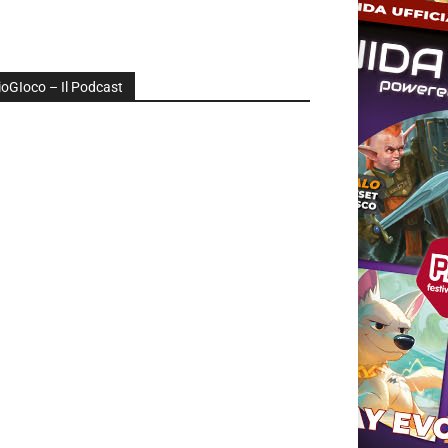
ioGIoco – Il Podcast
udio
layer