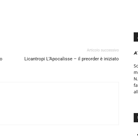
Articolo successivo
A
to
Licantropi L’Apocalisse – il preorder è iniziato
S
mo
N.
f
al