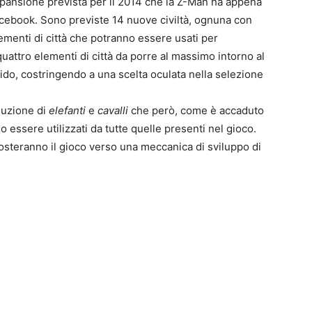
pansione prevista per il 2014 che la Z-Man ha appena
acebook. Sono previste 14 nuove civiltà, ognuna con
lementi di città che potranno essere usati per
quattro elementi di città da porre al massimo intorno al
do, costringendo a una scelta oculata nella selezione
0
oduzione di
elefanti
e
cavalli
che però, come è accaduto
4
no essere utilizzati da tutte quelle presenti nel gioco.
osteranno il gioco verso una meccanica di sviluppo di