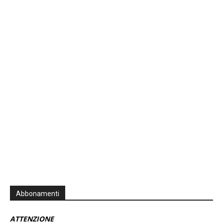
Previous
Show
Next
Episode
Episodes
Episo
Show
List
Podcast
Information
Abbonamenti
ATTENZIONE