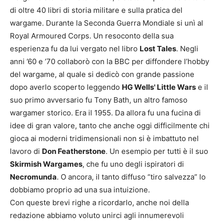
di oltre 40 libri di storia militare e sulla pratica del
wargame. Durante la Seconda Guerra Mondiale si unì al
Royal Armoured Corps. Un resoconto della sua
esperienza fu da lui vergato nel libro
Lost Tales
. Negli
anni ’60 e ’70 collaborò con la BBC per diffondere l’hobby
del wargame, al quale si dedicò con grande passione
dopo averlo scoperto leggendo
HG Wells' Little Wars
e il
suo primo avversario fu Tony Bath, un altro famoso
wargamer storico. Era il 1955. Da allora fu una fucina di
idee di gran valore, tanto che anche oggi difficilmente chi
gioca ai moderni tridimensionali non si è imbattuto nel
lavoro di
Don Featherstone
. Un esempio per tutti è il suo
S
k
irmish Wargames
, che fu uno degli ispiratori di
Necromunda
. O ancora, il tanto diffuso “tiro salvezza” lo
dobbiamo proprio ad una sua intuizione.
Con queste brevi righe a ricordarlo, anche noi della
redazione abbiamo voluto unirci agli innumerevoli