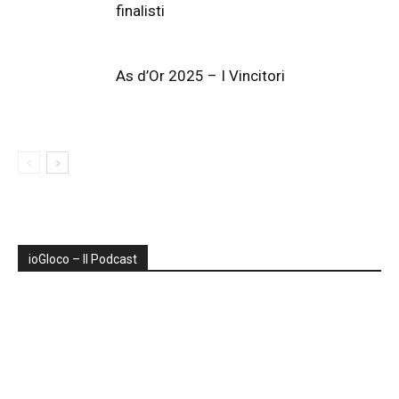
finalisti
As d’Or 2025 – I Vincitori
ioGIoco – Il Podcast
Audio
Player