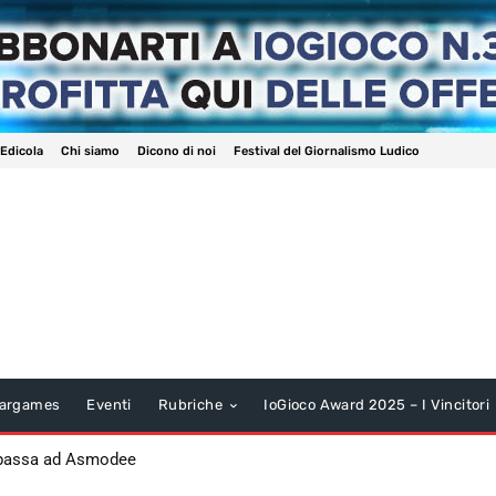
 Edicola
Chi siamo
Dicono di noi
Festival del Giornalismo Ludico
argames
Eventi
Rubriche
IoGioco Award 2025 – I Vincitori
 passa ad Asmodee