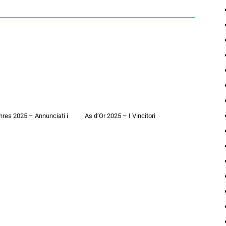
hres 2025 – Annunciati i
As d’Or 2025 – I Vincitori