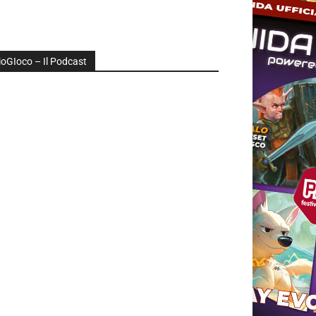
ioGIoco – Il Podcast
udio
layer