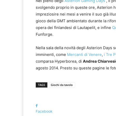
Nel pieno degli
Asterion Gaming Days
, il p
svolgendo proprio in queste ore, Asterion h
impreziosire nei mesi a venire il suo già illu
gioco della GMT ambientato durante la rifo
opera dei finlandesi di Lautapelit, e infine
Q
Funforge.
Nella sala della novità degli Asterion Days s
imminenti, come
Mercanti di Venere
,
i Tre P
comparsa Hyperborea, di
Andrea Chiarvesi
agosto 2014. Presto su queste pagine le fot
TAGS
Giochi da tavolo
Facebook