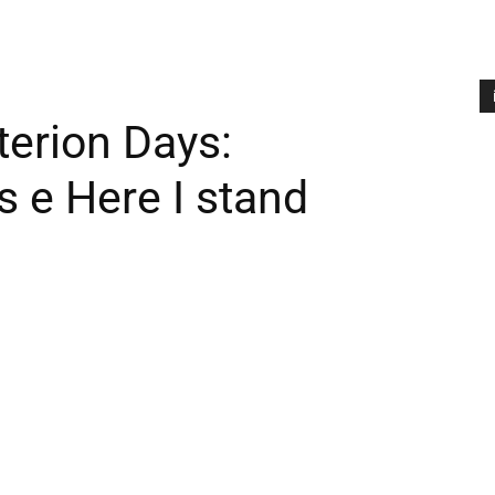
terion Days:
A
P
 e Here I stand