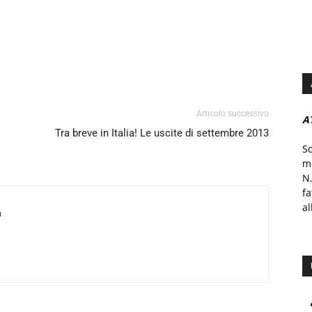
Articolo successivo
A
Tra breve in Italia! Le uscite di settembre 2013
S
mo
N.
f
al
a