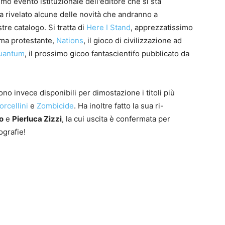
rimo evento istituzionale dell'editore che si sta
a rivelato alcune delle novità che andranno a
stre catalogo. Si tratta di
Here I Stand
, apprezzatissimo
rma protestante,
Nations
, il gioco di civilizzazione ad
uantum
, il prossimo gicoo fantascientifo pubblicato da
0
4
ono invece disponibili per dimostazione i titoli più
orcellini
e
Zombicide
. Ha inoltre fatto la sua ri-
o
e
Pierluca Zizzi
, la cui uscita è confermata per
ografie!