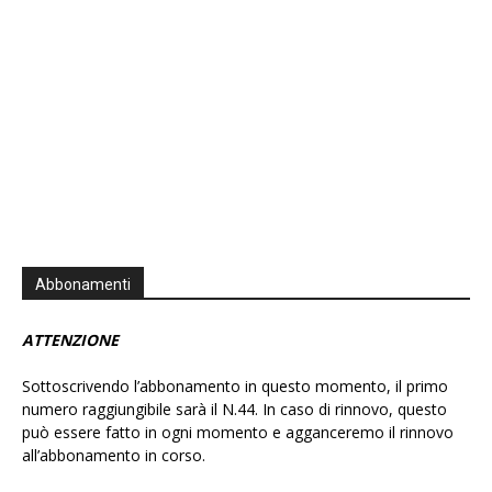
Abbonamenti
ATTENZIONE
Sottoscrivendo l’abbonamento in questo momento, il primo
numero raggiungibile sarà il N.44. In caso di rinnovo, questo
può essere fatto in ogni momento e agganceremo il rinnovo
all’abbonamento in corso.