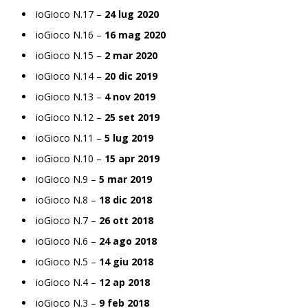
ioGioco N.17 –
24 lug 2020
ioGioco N.16 –
16 mag 2020
ioGioco N.15 –
2 mar 2020
ioGioco N.14 –
20 dic 2019
ioGioco N.13 –
4 nov 2019
ioGioco N.12 –
25 set 2019
ioGioco N.11 –
5 lug 2019
ioGioco N.10 –
15 apr 2019
ioGioco N.9 –
5 mar 2019
ioGioco N.8 –
18 dic 2018
ioGioco N.7 –
26 ott 2018
ioGioco N.6 –
24 ago 2018
ioGioco N.5 –
14 giu 2018
ioGioco N.4 –
12 ap 2018
ioGioco N.3 –
9 feb 2018