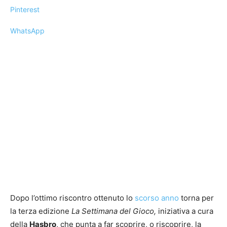
Pinterest
WhatsApp
Dopo l’ottimo riscontro ottenuto lo
scorso anno
torna per
la terza edizione
La Settimana del Gioco,
iniziativa a cura
della
Hasbro
, che punta a far scoprire, o riscoprire, la