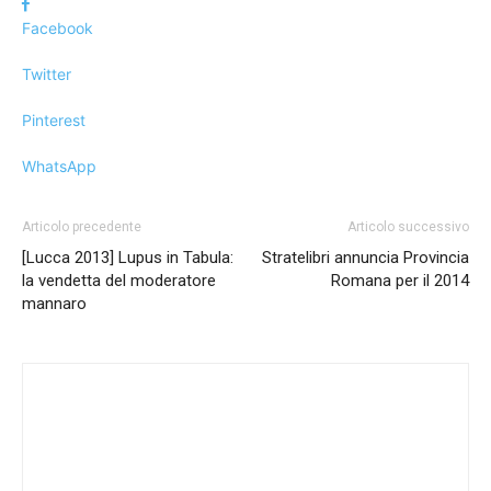
Facebook
Twitter
Pinterest
WhatsApp
Articolo precedente
Articolo successivo
[Lucca 2013] Lupus in Tabula:
Stratelibri annuncia Provincia
la vendetta del moderatore
Romana per il 2014
mannaro