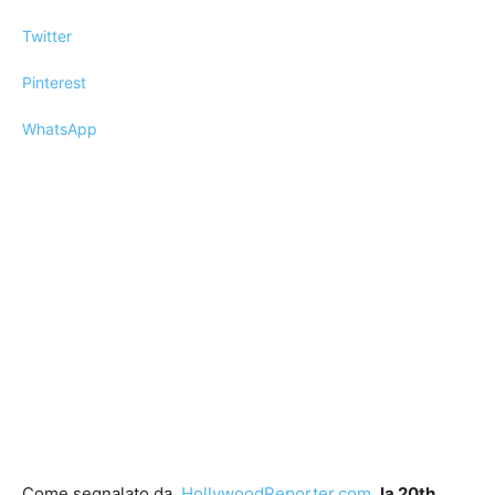
Twitter
Pinterest
WhatsApp
Come segnalato da
HollywoodReporter.com
la 20th