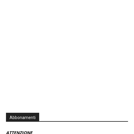
Previous
Show
Next
Episode
Episodes
Episo
Show
List
Podcast
Information
Abbonamenti
ATTENZIONE