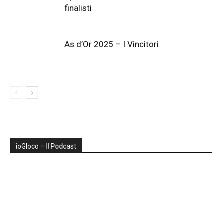
finalisti
As d’Or 2025 – I Vincitori
ioGIoco – Il Podcast
Audio
Player