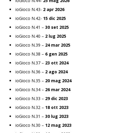
ioGioco N.44-
25 mag 2026
ioGioco N.43-
2 apr 2026
ioGioco N.42-
15 dic 2025
ioGioco N.41 –
30 set 2025
ioGioco N.40 –
2 lug 2025
ioGioco N.39 –
24 mar 2025
ioGioco N.38 –
6 gen 2025
ioGioco N.37 –
23 ott 2024
ioGioco N.36 –
2 ago 2024
ioGioco N.35 –
20 mag 2024
ioGioco N.34 –
26 mar 2024
ioGioco N.33 –
29 dic 2023
ioGioco N.32 –
18 ott 2023
ioGioco N.31 –
30 lug 2023
ioGioco N.30 –
12 mag 2023