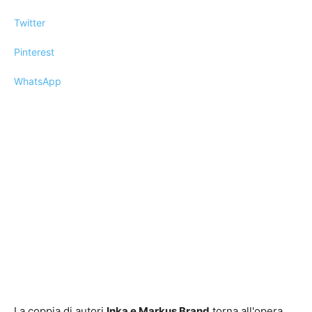
Twitter
Pinterest
WhatsApp
La coppia di autori
Inka e Markus Brand
torna all'opera