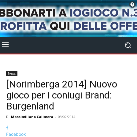
News
[Norimberga 2014] Nuovo
gioco per i coniugi Brand:
Burgenland
Di
Massimiliano Calimera
-
03/02/2014
Facebook