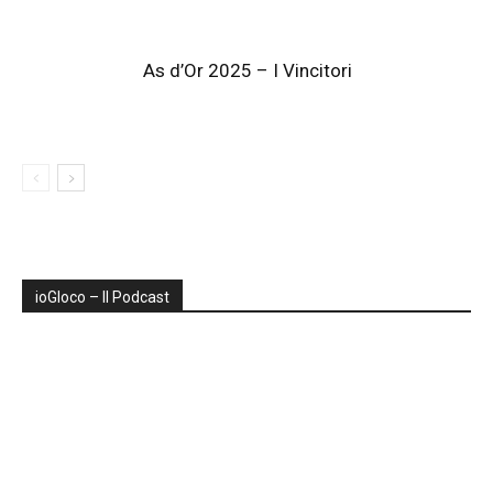
As d’Or 2025 – I Vincitori
ioGIoco – Il Podcast
Audio
Player