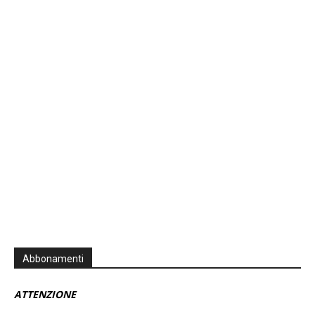
Previous
Show
Next
Episode
Episodes
Episo
Show
List
Podcast
Information
Abbonamenti
ATTENZIONE