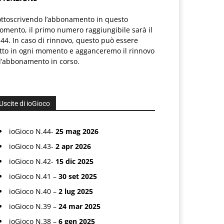
ottoscrivendo l’abbonamento in questo
mento, il primo numero raggiungibile sarà il
44. In caso di rinnovo, questo può essere
atto in ogni momento e agganceremo il rinnovo
l’abbonamento in corso.
Uscite di ioGioco
ioGioco N.44-
25 mag 2026
ioGioco N.43-
2 apr 2026
ioGioco N.42-
15 dic 2025
ioGioco N.41 –
30 set 2025
ioGioco N.40 –
2 lug 2025
ioGioco N.39 –
24 mar 2025
ioGioco N.38 –
6 gen 2025