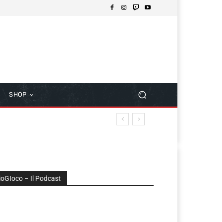
SHOP
ioGIoco – Il Podcast
udio
layer