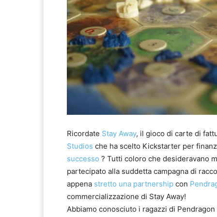
Ricordate
Stay Away
, il gioco di carte di fa
Studios
che ha scelto Kickstarter per finan
successo
? Tutti coloro che desideravano m
partecipato alla suddetta campagna di racco
appena
stretto una partnership
con
Pendra
commercializzazione di Stay Away!
Abbiamo conosciuto i ragazzi di Pendragon 