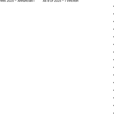
hres 2025 – Annunciati i
As d’Or 2025 – I Vincitori