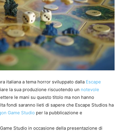
1
P
G
S
J
S
P
t
B
F
t
p
n
S
e
e
T
E
ttura italiana a tema horror sviluppato dalla
Escape
ziare la sua produzione riscuotendo un
notevole
ettere le mani su questo titolo ma non hanno
lta fondi saranno lieti di sapere che Escape Studios ha
gon Game Studio
per la pubblicazione e
0
Game Studio in occasione della presentazione di
4