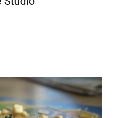
 Studio
I
a
g
I
a
u