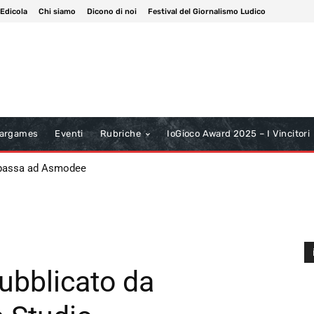
 Edicola
Chi siamo
Dicono di noi
Festival del Giornalismo Ludico
argames
Eventi
Rubriche
IoGioco Award 2025 – I Vincitori
 passa ad Asmodee
ubblicato da
A
P