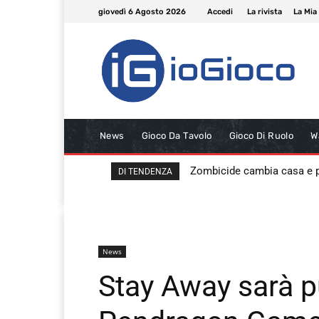
giovedì 6 Agosto 2026
Accedi
La rivista
La Mia
News
Gioco Da Tavolo
Gioco Di Ruolo
W
Zombicide cambia casa e
DI TENDENZA
News
Stay Away sarà p