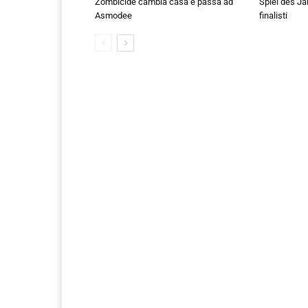
Zombicide cambia casa e passa ad
Spiel des Ja
Asmodee
finalisti