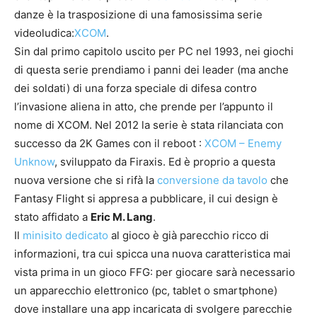
danze è la trasposizione di una famosissima serie
videoludica:
XCOM
.
Sin dal primo capitolo uscito per PC nel 1993, nei giochi
di questa serie prendiamo i panni dei leader (ma anche
dei soldati) di una forza speciale di difesa contro
l’invasione aliena in atto, che prende per l’appunto il
nome di XCOM. Nel 2012 la serie è stata rilanciata con
successo da 2K Games con il reboot :
XCOM – Enemy
Unknow
, sviluppato da Firaxis. Ed è proprio a questa
nuova versione che si rifà la
conversione da tavolo
che
Fantasy Flight si appresa a pubblicare, il cui design è
stato affidato a
Eric M. Lang
.
Il
minisito dedicato
al gioco è già parecchio ricco di
informazioni, tra cui spicca una nuova caratteristica mai
vista prima in un gioco FFG: per giocare sarà necessario
un apparecchio elettronico (pc, tablet o smartphone)
dove installare una app incaricata di svolgere parecchie