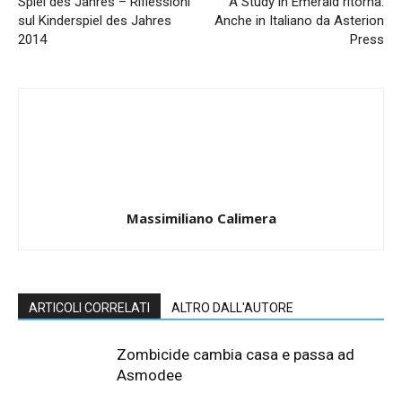
Spiel des Jahres – Riflessioni
A Study in Emerald ritorna.
sul Kinderspiel des Jahres
Anche in Italiano da Asterion
2014
Press
Massimiliano Calimera
ARTICOLI CORRELATI
ALTRO DALL'AUTORE
Zombicide cambia casa e passa ad
Asmodee