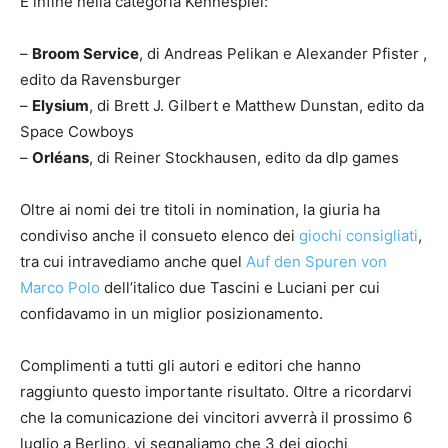
E infine nella categoria Kennespiel:
–
Broom Service
, di Andreas Pelikan e Alexander Pfister ,
edito da Ravensburger
–
Elysium
, di Brett J. Gilbert e Matthew Dunstan, edito da
Space Cowboys
–
Orléans
, di Reiner Stockhausen, edito da dlp games
Oltre ai nomi dei tre titoli in nomination, la giuria ha
condiviso anche il consueto elenco dei
giochi consigliati
,
tra cui intravediamo anche quel
Auf den Spuren von
Marco Polo
dell’italico due Tascini e Luciani per cui
confidavamo in un miglior posizionamento.
Complimenti a tutti gli autori e editori che hanno
raggiunto questo importante risultato. Oltre a ricordarvi
che la comunicazione dei vincitori avverrà il prossimo 6
luglio a Berlino, vi segnaliamo che 3 dei giochi