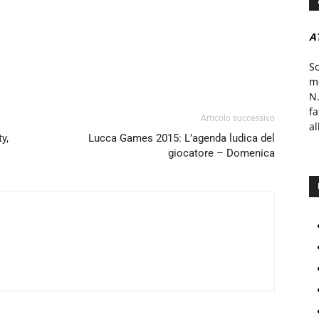
A
S
mo
N.
f
Articolo successivo
al
y,
Lucca Games 2015: L’agenda ludica del
giocatore – Domenica