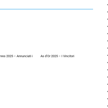
hres 2025 – Annunciati i
As d’Or 2025 – I Vincitori