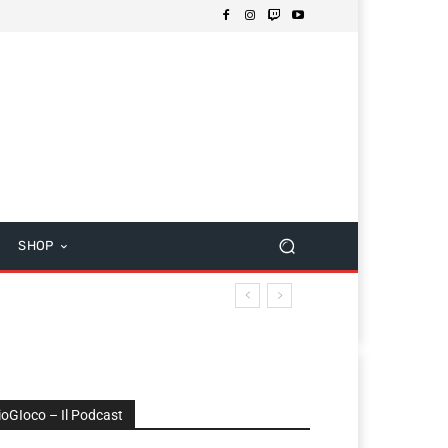
SHOP
ioGIoco – Il Podcast