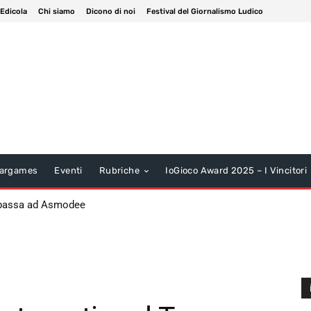
 Edicola
Chi siamo
Dicono di noi
Festival del Giornalismo Ludico
argames
Eventi
Rubriche
IoGioco Award 2025 – I Vincitori
 passa ad Asmodee