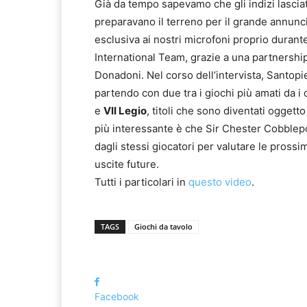
Già da tempo sapevamo che gli indizi lasciati
preparavano il terreno per il grande annunc
esclusiva ai nostri microfoni proprio duran
International Team, grazie a una partnershi
Donadoni. Nel corso dell’intervista, Santopie
partendo con due tra i giochi più amati da i 
e
VII Legio
, titoli che sono diventati oggetto
più interessante è che Sir Chester Cobblepot
dagli stessi giocatori per valutare le pross
uscite future.
Tutti i particolari in
questo video
.
TAGS
Giochi da tavolo
Facebook