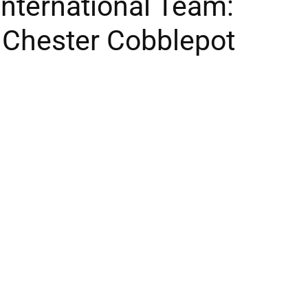
International Team:
A
P
r Chester Cobblepot
I
a
g