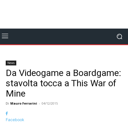
News
Da Videogame a Boardgame:
stavolta tocca a This War of
Mine
Di
Mauro Ferrarini
-
04/12/2015
Facebook