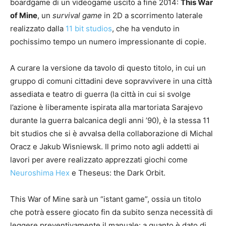
boardgame di un videogame uscito a fine 2014:
This War
of Mine
, un
survival game
in 2D a scorrimento laterale
realizzato dalla
11 bit studios
, che ha venduto in
pochissimo tempo un numero impressionante di copie.
A curare la versione da tavolo di questo titolo, in cui un
gruppo di comuni cittadini deve sopravvivere in una città
assediata e teatro di guerra (la città in cui si svolge
l’azione è liberamente ispirata alla martoriata Sarajevo
durante la guerra balcanica degli anni ’90), è la stessa 11
bit studios che si è avvalsa della collaborazione di Michal
Oracz e Jakub Wisniewsk. Il primo noto agli addetti ai
lavori per avere realizzato apprezzati giochi come
Neuroshima Hex
e Theseus: the Dark Orbit.
This War of Mine sarà un “istant game”, ossia un titolo
che potrà essere giocato fin da subito senza necessità di
leggere preventivamente il manuale: a quanto è dato di