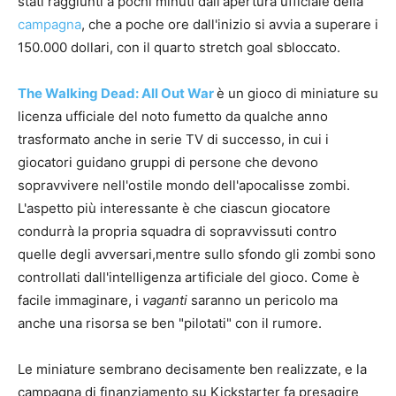
stati raggiunti a pochi minuti dall'apertura ufficiale della
campagna
, che a poche ore dall'inizio si avvia a superare i
150.000 dollari, con il quarto stretch goal sbloccato.
The Walking Dead: All Out War
è un gioco di miniature su
licenza ufficiale del noto fumetto da qualche anno
trasformato anche in serie TV di successo, in cui i
giocatori guidano gruppi di persone che devono
sopravvivere nell'ostile mondo dell'apocalisse zombi.
L'aspetto più interessante è che ciascun giocatore
condurrà la propria squadra di sopravvissuti contro
quelle degli avversari,mentre sullo sfondo gli zombi sono
controllati dall'intelligenza artificiale del gioco. Come è
facile immaginare, i
vaganti
saranno un pericolo ma
anche una risorsa se ben "pilotati" con il rumore.
Le miniature sembrano decisamente ben realizzate, e la
campagna di finanziamento su Kickstarter fa presagire