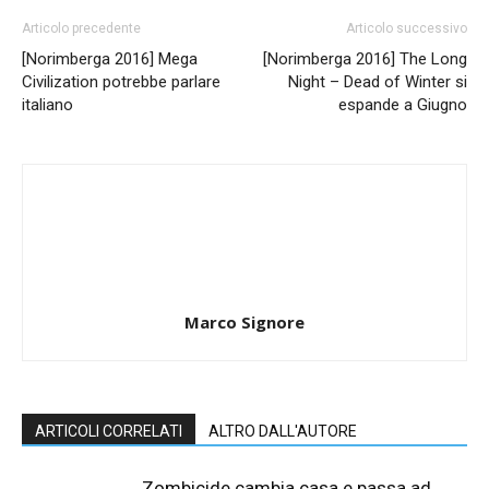
Articolo precedente
Articolo successivo
[Norimberga 2016] Mega
[Norimberga 2016] The Long
Civilization potrebbe parlare
Night – Dead of Winter si
italiano
espande a Giugno
Marco Signore
ARTICOLI CORRELATI
ALTRO DALL'AUTORE
Zombicide cambia casa e passa ad