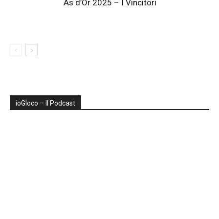
As d’Or 2025 – I Vincitori
ioGIoco – Il Podcast
Audio
Player