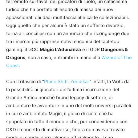
terremoto sui tavoli dei giocatori di ruolo, un cataclisma
ludico che ha portato all'esodo di massa dei nuovi
appassionati dai dadi multifaccia alle carte collezionabili.
Oggi quello che per alcuni è stato un sofferto divorzio,
torna a riconciliasi con un annuncio che ricongiunge due
tra i marchi più rappresentativi e iconici del tabletop
gaming: il GCC
Magic L'Adunanza
e il GDR
Dungeons &
Dragons
, non a caso, entrambi in mano alla
Wizard of The
Coast
.
Con il rilascio di "
Plane Shift: Zendikar
" infatti, la Wotc da
la possibilità ai giocatori dell'ultima incarnazione del
Grande Antico nonché brand legacy di settore, di
ambientare le avventure in uno del molti universi paralleli
in cui è ambientato Magic, il gioco di carte che ha
spopolato in tutto il mondo e che, pur condividendo con
D&D il concetto di multiverso, finora non aveva trovato
modo di condividere, almeno ufficialmente, il suo