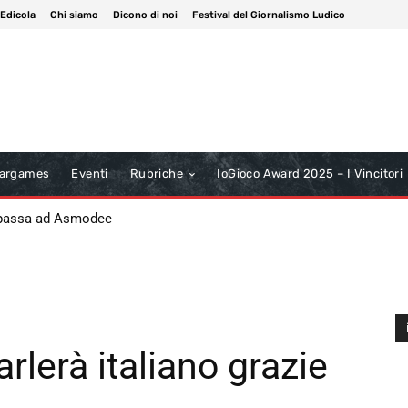
 Edicola
Chi siamo
Dicono di noi
Festival del Giornalismo Ludico
argames
Eventi
Rubriche
IoGioco Award 2025 – I Vincitori
 passa ad Asmodee
rlerà italiano grazie
A
P