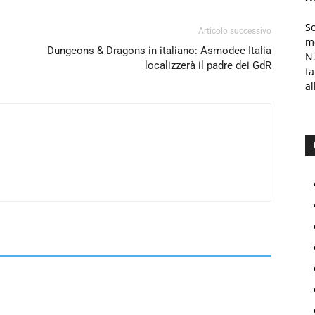
S
Articolo successivo
mo
Dungeons & Dragons in italiano: Asmodee Italia
N.
localizzerà il padre dei GdR
f
al