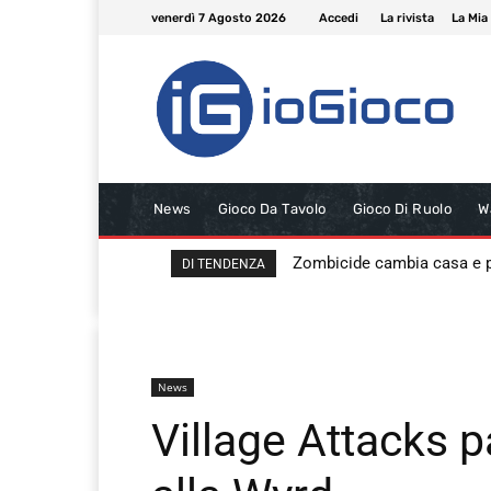
venerdì 7 Agosto 2026
Accedi
La rivista
La Mia
News
Gioco Da Tavolo
Gioco Di Ruolo
W
Zombicide cambia casa e
DI TENDENZA
News
Village Attacks pa