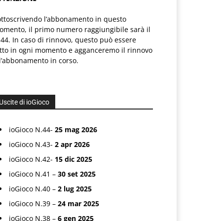
ottoscrivendo l’abbonamento in questo
mento, il primo numero raggiungibile sarà il
44. In caso di rinnovo, questo può essere
atto in ogni momento e agganceremo il rinnovo
l’abbonamento in corso.
Uscite di ioGioco
ioGioco N.44-
25 mag 2026
ioGioco N.43-
2 apr 2026
ioGioco N.42-
15 dic 2025
ioGioco N.41 –
30 set 2025
ioGioco N.40 –
2 lug 2025
ioGioco N.39 –
24 mar 2025
ioGioco N.38 –
6 gen 2025