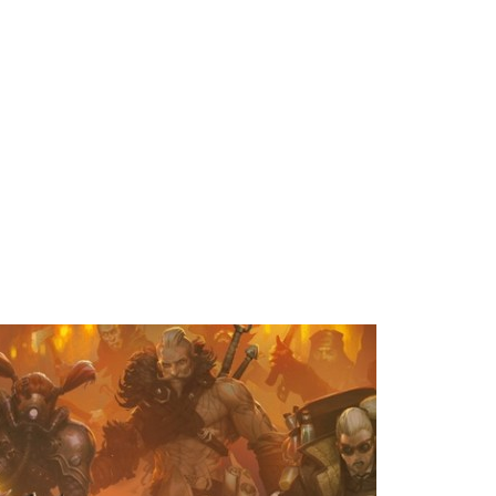
I
a
g
I
a
u