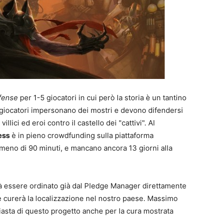
1
P
G
S
J
S
fense
per 1-5 giocatori in cui però la storia è un tantino
P
t
B
F
t
p
n
 i giocatori impersonano dei mostri e devono difendersi
S
e
e
T
llici ed eroi contro il castello dei "cattivi". Al
E
ess
è in pieno crowdfunding sulla piattaforma
 meno di 90 minuti, e mancano ancora 13 giorni alla
trà essere ordinato già dal Pledge Manager direttamente
e curerà la localizzazione nel nostro paese. Massimo
0
4
iasta di questo progetto anche per la cura mostrata