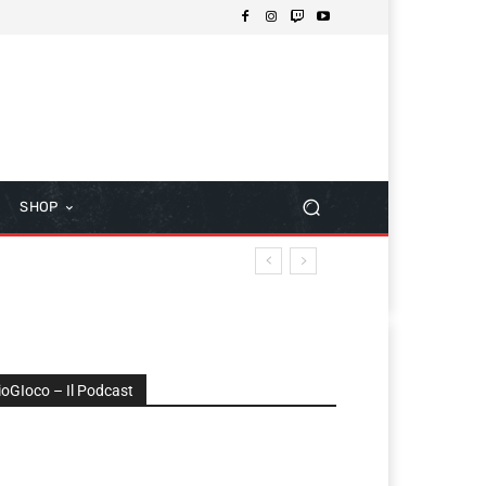
SHOP
ioGIoco – Il Podcast
udio
layer