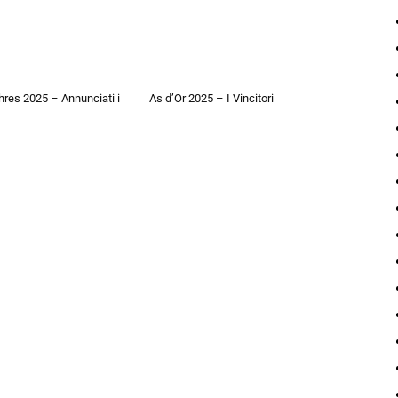
hres 2025 – Annunciati i
As d’Or 2025 – I Vincitori