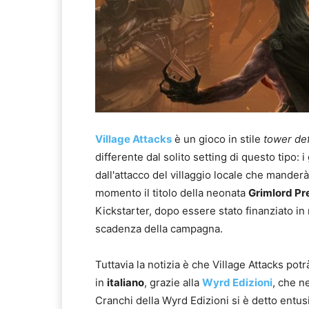
Village Attacks
è un gioco in stile
tower de
differente dal solito setting di questo tipo:
dall'attacco del villaggio locale che manderà vi
momento il titolo della neonata
Grimlord Pr
Kickstarter, dopo essere stato finanziato in
scadenza della campagna.
Tuttavia la notizia è che Village Attacks po
in
italiano
, grazie alla
Wyrd Edizioni
, che n
Cranchi della Wyrd Edizioni si è detto entus