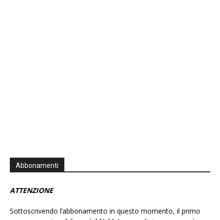
Episode
Episodes
Episo
Show
List
Podcast
Information
Abbonamenti
ATTENZIONE
Sottoscrivendo l’abbonamento in questo momento, il primo