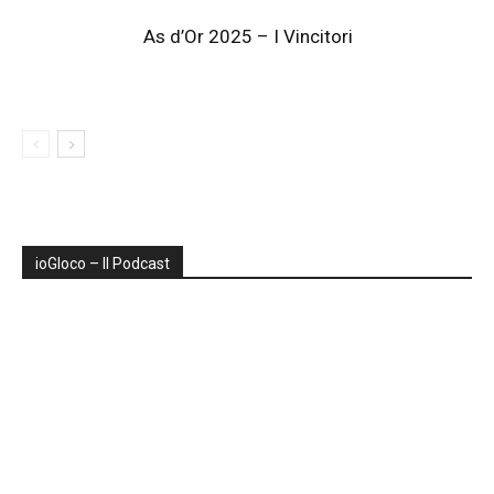
As d’Or 2025 – I Vincitori
ioGIoco – Il Podcast
Audio
Player