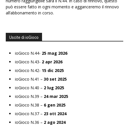
numero raggiungibile sarà il N.44. In caso di rinnovo, questo
può essere fatto in ogni momento e agganceremo il rinnovo
all’abbonamento in corso.
Uscite di ioGioco
ioGioco N.44-
25 mag 2026
ioGioco N.43-
2 apr 2026
ioGioco N.42-
15 dic 2025
ioGioco N.41 –
30 set 2025
ioGioco N.40 –
2 lug 2025
ioGioco N.39 –
24 mar 2025
ioGioco N.38 –
6 gen 2025
ioGioco N.37 –
23 ott 2024
ioGioco N.36 –
2 ago 2024