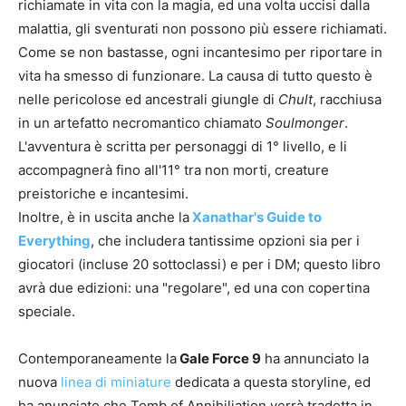
richiamate in vita con la magia, ed una volta uccisi dalla
malattia, gli sventurati non possono più essere richiamati.
Come se non bastasse, ogni incantesimo per riportare in
vita ha smesso di funzionare. La causa di tutto questo è
nelle pericolose ed ancestrali giungle di
Chult
, racchiusa
in un artefatto necromantico chiamato
Soulmonger
.
L'avventura è scritta per personaggi di 1° livello, e li
accompagnerà fino all'11° tra non morti, creature
preistoriche e incantesimi.
Inoltre, è in uscita anche la
Xanathar's Guide to
Everything
, che includera tantissime opzioni sia per i
giocatori (incluse 20 sottoclassi) e per i DM; questo libro
avrà due edizioni: una "regolare", ed una con copertina
speciale.
Contemporaneamente la
Gale Force 9
ha annunciato la
nuova
linea di miniature
dedicata a questa storyline, ed
ha anunciato che Tomb of Annihiliation verrà tradotta in