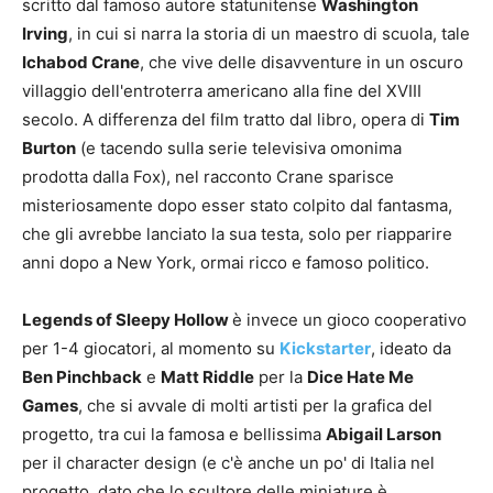
scritto dal famoso autore statunitense
Washington
Irving
, in cui si narra la storia di un maestro di scuola, tale
Ichabod Crane
, che vive delle disavventure in un oscuro
villaggio dell'entroterra americano alla fine del XVIII
secolo. A differenza del film tratto dal libro, opera di
Tim
Burton
(e tacendo sulla serie televisiva omonima
prodotta dalla Fox), nel racconto Crane sparisce
misteriosamente dopo esser stato colpito dal fantasma,
che gli avrebbe lanciato la sua testa, solo per riapparire
anni dopo a New York, ormai ricco e famoso politico.
Legends of Sleepy Hollow
è invece un gioco cooperativo
per 1-4 giocatori, al momento su
Kickstarter
, ideato da
Ben Pinchback
e
Matt Riddle
per la
Dice Hate Me
Games
, che si avvale di molti artisti per la grafica del
progetto, tra cui la famosa e bellissima
Abigail Larson
per il character design (e c'è anche un po' di Italia nel
progetto, dato che lo scultore delle miniature è