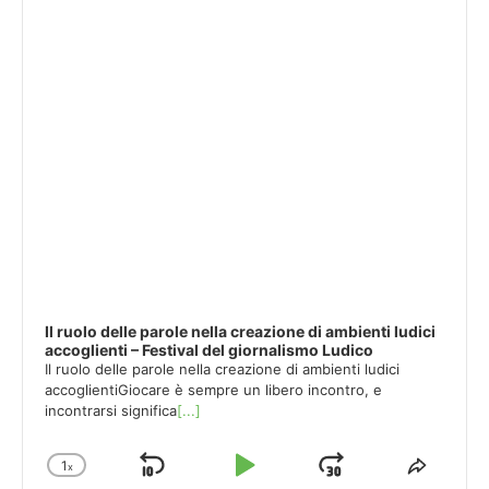
Il ruolo delle parole nella creazione di ambienti ludici
accoglienti – Festival del giornalismo Ludico
Il ruolo delle parole nella creazione di ambienti ludici
accoglientiGiocare è sempre un libero incontro, e
incontrarsi significa
[...]
1
x
Skip
Play
Jump
Change
Share