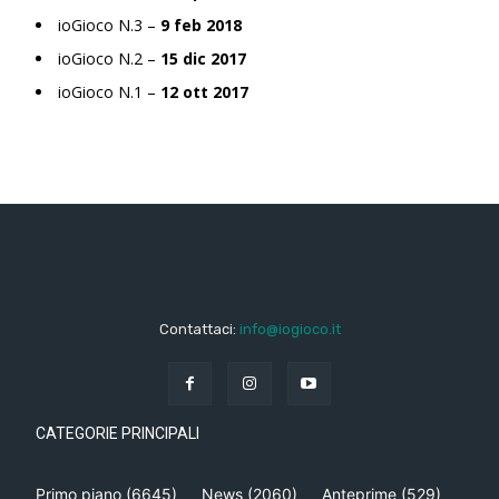
ioGioco N.3 –
9 feb 2018
ioGioco N.2 –
15 dic 2017
ioGioco N.1 –
12 ott 2017
Contattaci:
info@iogioco.it
CATEGORIE PRINCIPALI
Primo piano
(6645)
News
(2060)
Anteprime
(529)